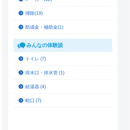
掃除(19)
助成金・補助金(1)
みんなの体験談
トイレ
(7)
排水口・排水管
(1)
給湯器
(4)
蛇口
(7)