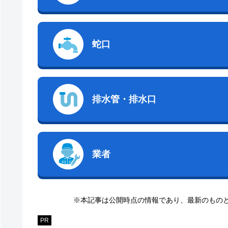
蛇口
排水管・排水口
業者
※本記事は公開時点の情報であり、最新のもの
PR