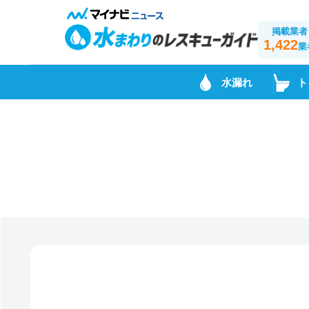
掲載業者
1,422
業
水漏れ
ト