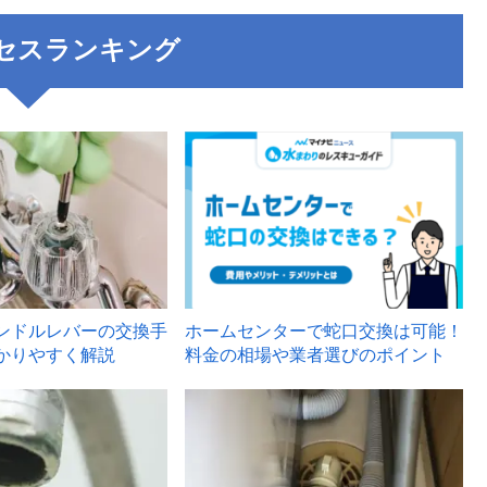
セスランキング
3
ンドルレバーの交換手
ホームセンターで蛇口交換は可能！
かりやすく解説
料金の相場や業者選びのポイント
6