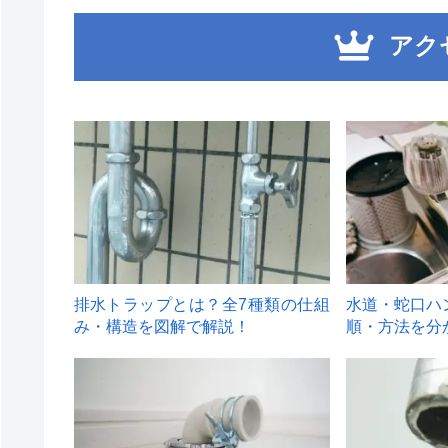
アク
1
2
排水トラップとは？全7種類の仕組
水道・蛇口ハ
み・構造を図解で解説！
順・方法を分
4
5