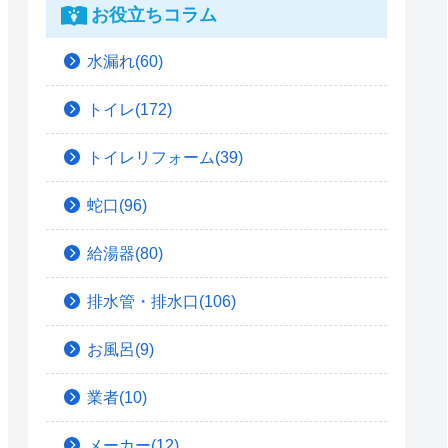
お役立ちコラム
水漏れ(60)
トイレ(172)
トイレリフォーム(39)
蛇口(96)
給湯器(80)
排水管・排水口(106)
お風呂(9)
業者(10)
メーカー(12)