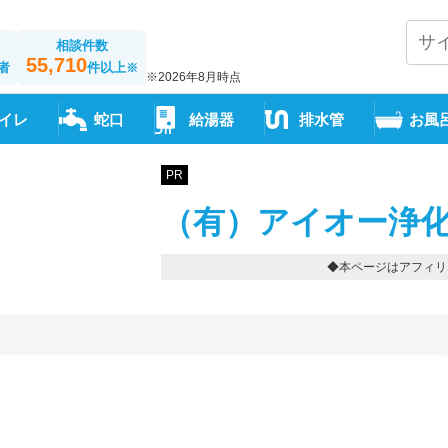
相談件数
55,710
者
件以上
※
※2026年8月時点
イレ
蛇口
給湯器
排水管
お風
PR
（有）アイオー浄化
◆本ページはアフィリ