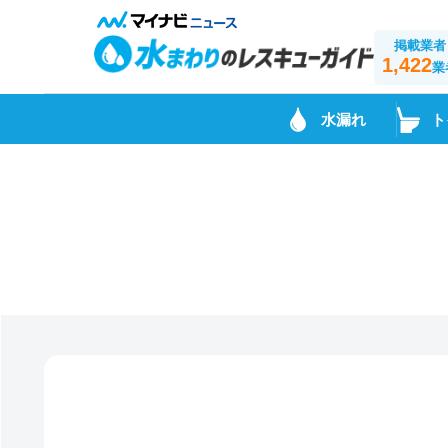
掲載業者
1,422
業
水漏れ
ト