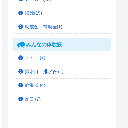
掃除(19)
助成金・補助金(1)
みんなの体験談
トイレ
(7)
排水口・排水管
(1)
給湯器
(4)
蛇口
(7)