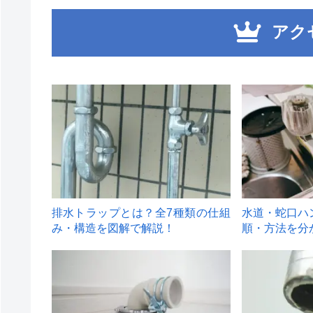
アク
1
2
排水トラップとは？全7種類の仕組
水道・蛇口ハ
み・構造を図解で解説！
順・方法を分
4
5