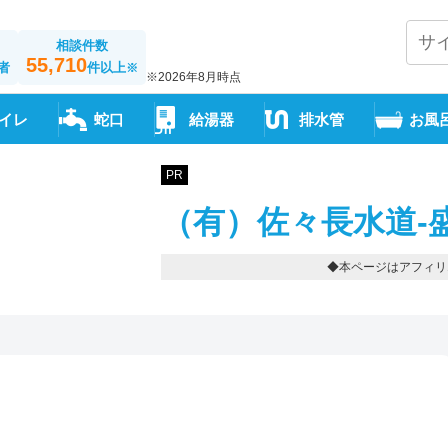
相談件数
55,710
者
件以上
※
※2026年8月時点
イレ
蛇口
給湯器
排水管
お風
PR
（有）佐々長水道-
◆本ページはアフィリ