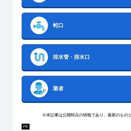
蛇口
排水管・排水口
業者
※本記事は公開時点の情報であり、最新のもの
PR