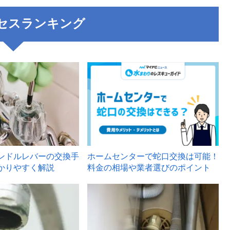
セスランキング
3
ンドルレバーの交換手
ホームセンターで蛇口交換は可能！
かりやすく解説
料金の相場や業者選びのポイント
6