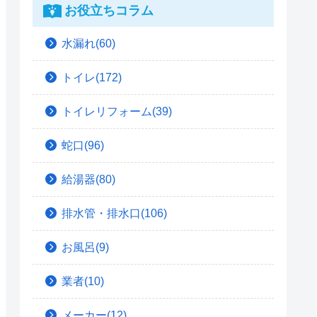
お役立ちコラム
水漏れ(60)
トイレ(172)
トイレリフォーム(39)
蛇口(96)
給湯器(80)
排水管・排水口(106)
お風呂(9)
業者(10)
メーカー(12)