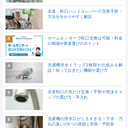
水道・蛇口ハンドルレバーの交換手順・
2
方法を分かりやすく解説
ホームセンターで蛇口交換は可能！料金
3
の相場や業者選びのポイント
洗濯機排水トラップ2種類や仕組みを解
4
説！知っておきたい機能や選び方
水道蛇口の先だけ交換！手順や泡沫キャ
5
ップの選び方・手入れ
洗濯機の排水口がくさすぎる！下水・汚
6
れの臭いの5つの原因と対策・予防策