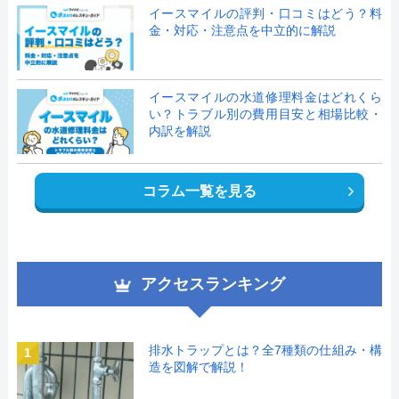
イースマイルの評判・口コミはどう？料
金・対応・注意点を中立的に解説
イースマイルの水道修理料金はどれくら
い？トラブル別の費用目安と相場比較・
内訳を解説
コラム一覧を見る
アクセスランキング
排水トラップとは？全7種類の仕組み・構
1
造を図解で解説！