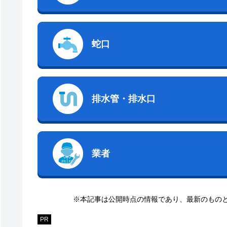
蛇口
排水管・排水口
業者
※本記事は公開時点の情報であり、最新のもの
PR