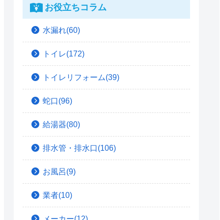
お役立ちコラム
水漏れ(60)
トイレ(172)
トイレリフォーム(39)
蛇口(96)
給湯器(80)
排水管・排水口(106)
お風呂(9)
業者(10)
メーカー(12)