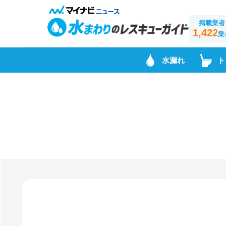
掲載業者
1,422
業
水漏れ
ト