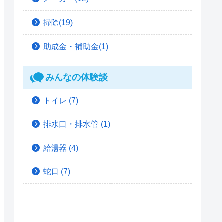
掃除(19)
助成金・補助金(1)
みんなの体験談
トイレ
(7)
排水口・排水管
(1)
給湯器
(4)
蛇口
(7)