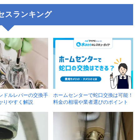
セスランキング
3
ンドルレバーの交換手
ホームセンターで蛇口交換は可能！
かりやすく解説
料金の相場や業者選びのポイント
6