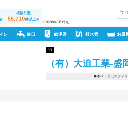
相談件数
55,710
者
件以上
※
※2026年8月時点
イレ
蛇口
給湯器
排水管
お風
PR
（有）大迫工業-盛
◆本ページはアフィリ