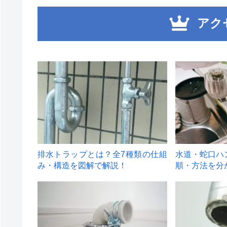
アク
1
2
排水トラップとは？全7種類の仕組
水道・蛇口ハ
み・構造を図解で解説！
順・方法を分
4
5