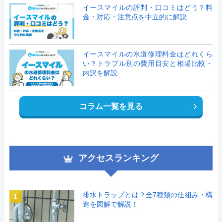
イースマイルの評判・口コミはどう？料
金・対応・注意点を中立的に解説
イースマイルの水道修理料金はどれくら
い？トラブル別の費用目安と相場比較・
内訳を解説
コラム一覧を見る
アクセスランキング
排水トラップとは？全7種類の仕組み・構
1
造を図解で解説！