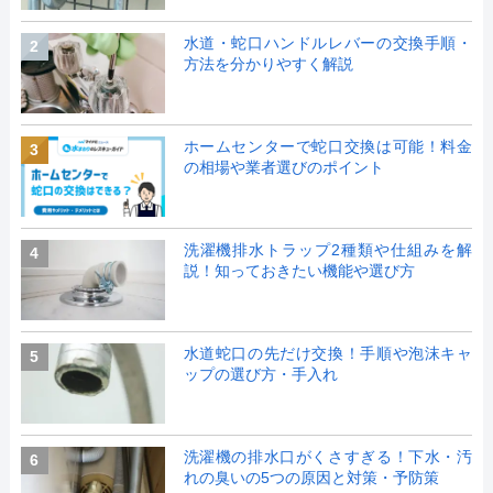
水道・蛇口ハンドルレバーの交換手順・
2
方法を分かりやすく解説
ホームセンターで蛇口交換は可能！料金
3
の相場や業者選びのポイント
洗濯機排水トラップ2種類や仕組みを解
4
説！知っておきたい機能や選び方
水道蛇口の先だけ交換！手順や泡沫キャ
5
ップの選び方・手入れ
洗濯機の排水口がくさすぎる！下水・汚
6
れの臭いの5つの原因と対策・予防策