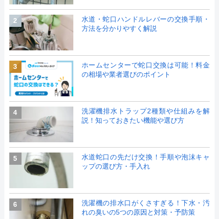
水道・蛇口ハンドルレバーの交換手順・
2
方法を分かりやすく解説
ホームセンターで蛇口交換は可能！料金
3
の相場や業者選びのポイント
洗濯機排水トラップ2種類や仕組みを解
4
説！知っておきたい機能や選び方
水道蛇口の先だけ交換！手順や泡沫キャ
5
ップの選び方・手入れ
洗濯機の排水口がくさすぎる！下水・汚
6
れの臭いの5つの原因と対策・予防策