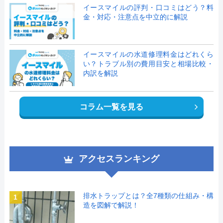
イースマイルの評判・口コミはどう？料
金・対応・注意点を中立的に解説
イースマイルの水道修理料金はどれくら
い？トラブル別の費用目安と相場比較・
内訳を解説
コラム一覧を見る
アクセスランキング
排水トラップとは？全7種類の仕組み・構
1
造を図解で解説！