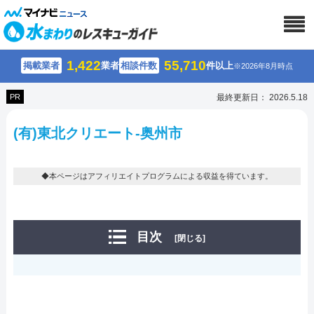
1,422
55,710
掲載業者
業者
相談件数
件以上
※2026年8月時点
PR
最終更新日： 2026.5.18
(有)東北クリエート-奥州市
◆本ページはアフィリエイトプログラムによる収益を得ています。
目次
[閉じる]