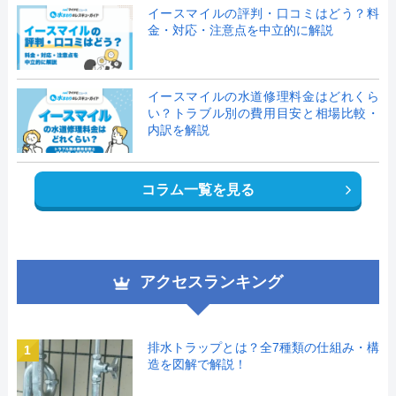
イースマイルの評判・口コミはどう？料
金・対応・注意点を中立的に解説
イースマイルの水道修理料金はどれくら
い？トラブル別の費用目安と相場比較・
内訳を解説
コラム一覧を見る
アクセスランキング
排水トラップとは？全7種類の仕組み・構
1
造を図解で解説！