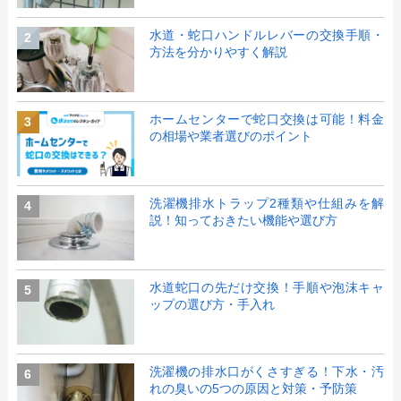
水道・蛇口ハンドルレバーの交換手順・
2
方法を分かりやすく解説
ホームセンターで蛇口交換は可能！料金
3
の相場や業者選びのポイント
洗濯機排水トラップ2種類や仕組みを解
4
説！知っておきたい機能や選び方
水道蛇口の先だけ交換！手順や泡沫キャ
5
ップの選び方・手入れ
洗濯機の排水口がくさすぎる！下水・汚
6
れの臭いの5つの原因と対策・予防策