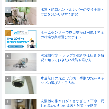
水道・蛇口ハンドルレバーの交換手順・
2
方法を分かりやすく解説
ホームセンターで蛇口交換は可能！料金
3
の相場や業者選びのポイント
洗濯機排水トラップ2種類や仕組みを解
4
説！知っておきたい機能や選び方
水道蛇口の先だけ交換！手順や泡沫キャ
5
ップの選び方・手入れ
洗濯機の排水口がくさすぎる！下水・汚
6
れの臭いの5つの原因と対策・予防策