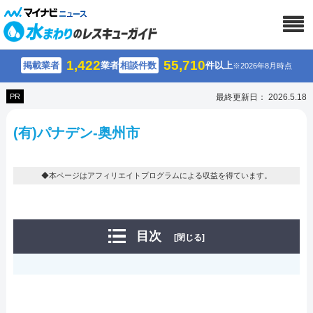
1,422
55,710
掲載業者
業者
相談件数
件以上
※2026年8月時点
PR
最終更新日： 2026.5.18
(有)パナデン-奥州市
◆本ページはアフィリエイトプログラムによる収益を得ています。
目次
[閉じる]