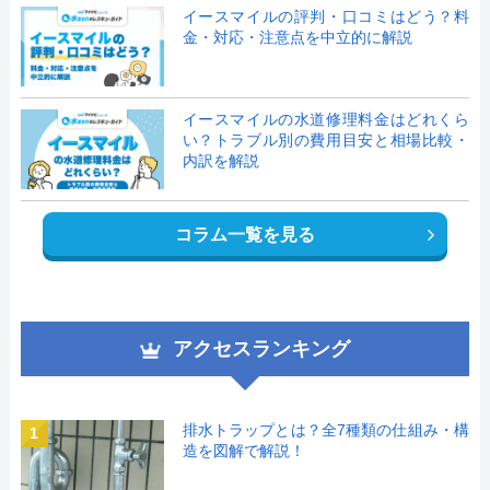
イースマイルの評判・口コミはどう？料
金・対応・注意点を中立的に解説
イースマイルの水道修理料金はどれくら
い？トラブル別の費用目安と相場比較・
内訳を解説
コラム一覧を見る
アクセスランキング
排水トラップとは？全7種類の仕組み・構
1
造を図解で解説！