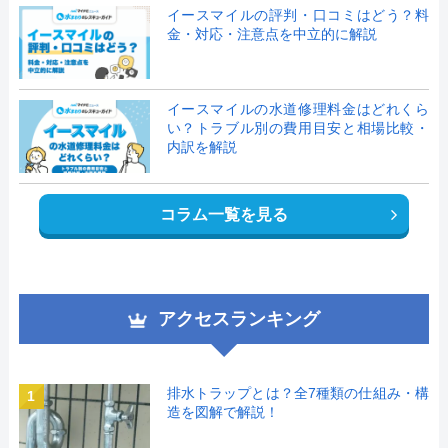
イースマイルの評判・口コミはどう？料
金・対応・注意点を中立的に解説
イースマイルの水道修理料金はどれくら
い？トラブル別の費用目安と相場比較・
内訳を解説
コラム一覧を見る
アクセスランキング
排水トラップとは？全7種類の仕組み・構
1
造を図解で解説！