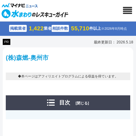
1,422
55,710
掲載業者
業者
相談件数
件以上
※2026年8月時点
PR
最終更新日： 2026.5.18
(株)森燃-奥州市
◆本ページはアフィリエイトプログラムによる収益を得ています。
目次
[閉じる]