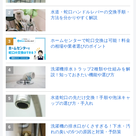
水道・蛇口ハンドルレバーの交換手順・
2
方法を分かりやすく解説
ホームセンターで蛇口交換は可能！料金
3
の相場や業者選びのポイント
洗濯機排水トラップ2種類や仕組みを解
4
説！知っておきたい機能や選び方
水道蛇口の先だけ交換！手順や泡沫キャ
5
ップの選び方・手入れ
洗濯機の排水口がくさすぎる！下水・汚
6
れの臭いの5つの原因と対策・予防策