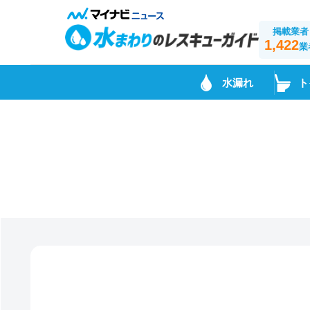
掲載業者
1,422
業
水漏れ
ト