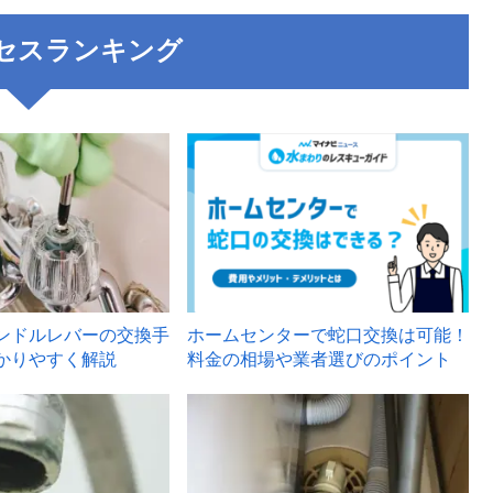
セスランキング
3
ンドルレバーの交換手
ホームセンターで蛇口交換は可能！
かりやすく解説
料金の相場や業者選びのポイント
6