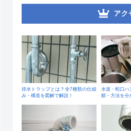
アク
1
2
排水トラップとは？全7種類の仕組
水道・蛇口ハ
み・構造を図解で解説！
順・方法を分
4
5