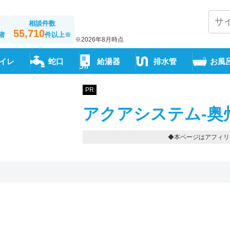
相談件数
55,710
者
件以上
※
※2026年8月時点
イレ
蛇口
給湯器
排水管
お風
PR
アクアシステム-奥
◆本ページはアフィリ