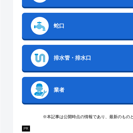
蛇口
排水管・排水口
業者
※本記事は公開時点の情報であり、最新のもの
PR