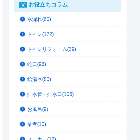
お役立ちコラム
水漏れ(60)
トイレ(172)
トイレリフォーム(39)
蛇口(96)
給湯器(80)
排水管・排水口(106)
お風呂(9)
業者(10)
メーカー(12)