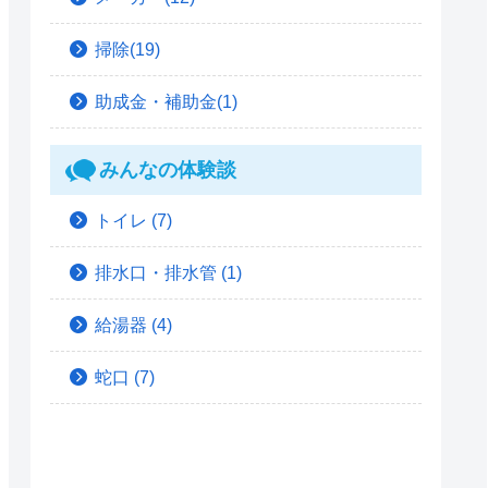
掃除(19)
助成金・補助金(1)
みんなの体験談
トイレ
(7)
排水口・排水管
(1)
給湯器
(4)
蛇口
(7)