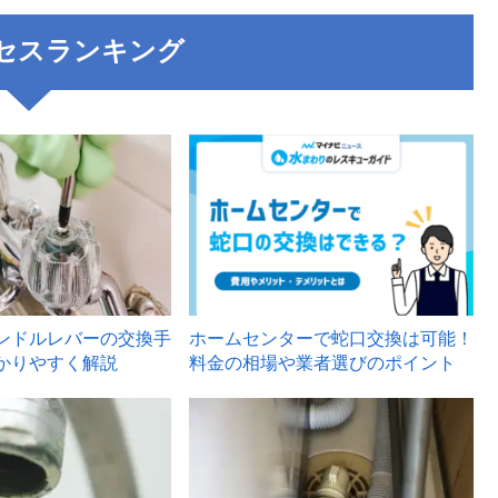
セスランキング
3
ンドルレバーの交換手
ホームセンターで蛇口交換は可能！
かりやすく解説
料金の相場や業者選びのポイント
6