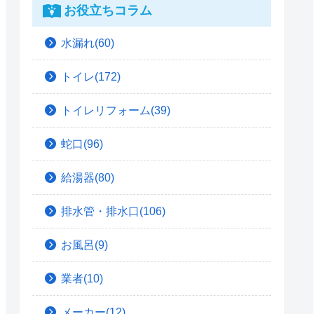
お役立ちコラム
水漏れ(60)
トイレ(172)
トイレリフォーム(39)
蛇口(96)
給湯器(80)
排水管・排水口(106)
お風呂(9)
業者(10)
メーカー(12)