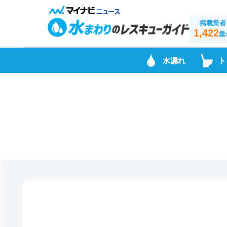
掲載業者
1,422
業
水漏れ
ト