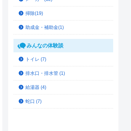
掃除(19)
助成金・補助金(1)
みんなの体験談
トイレ
(7)
排水口・排水管
(1)
給湯器
(4)
蛇口
(7)