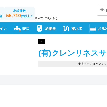
相談件数
55,710
者
件以上
※
※2026年8月時点
イレ
蛇口
給湯器
排水管
お風
PR
(有)クレンリネス
◆本ページはアフィリ