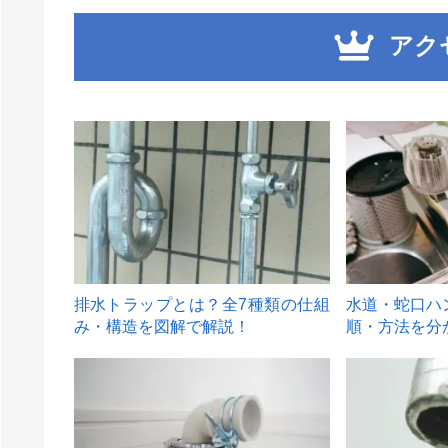
アク
1
2
排水トラップとは？全7種類の仕組
水道・蛇口ハ
み・構造を図解で解説！
順・方法を分
4
5