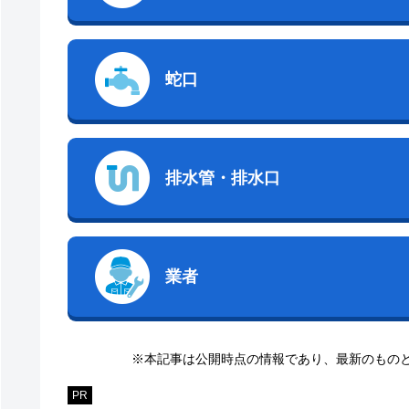
蛇口
排水管・排水口
業者
※本記事は公開時点の情報であり、最新のもの
PR