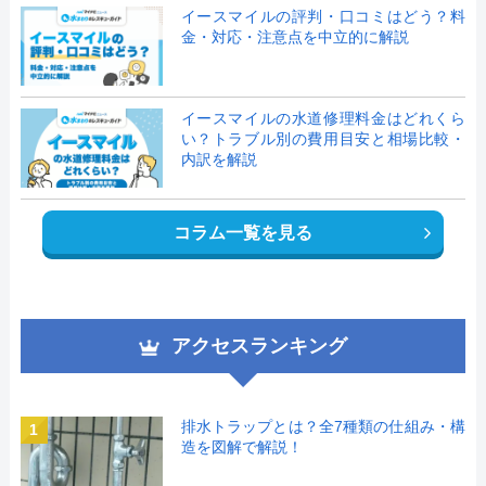
イースマイルの評判・口コミはどう？料
金・対応・注意点を中立的に解説
イースマイルの水道修理料金はどれくら
い？トラブル別の費用目安と相場比較・
内訳を解説
コラム一覧を見る
アクセスランキング
排水トラップとは？全7種類の仕組み・構
1
造を図解で解説！