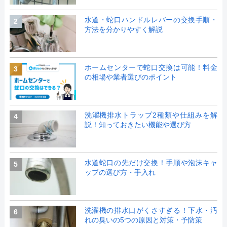
水道・蛇口ハンドルレバーの交換手順・
2
方法を分かりやすく解説
ホームセンターで蛇口交換は可能！料金
3
の相場や業者選びのポイント
洗濯機排水トラップ2種類や仕組みを解
4
説！知っておきたい機能や選び方
水道蛇口の先だけ交換！手順や泡沫キャ
5
ップの選び方・手入れ
洗濯機の排水口がくさすぎる！下水・汚
6
れの臭いの5つの原因と対策・予防策