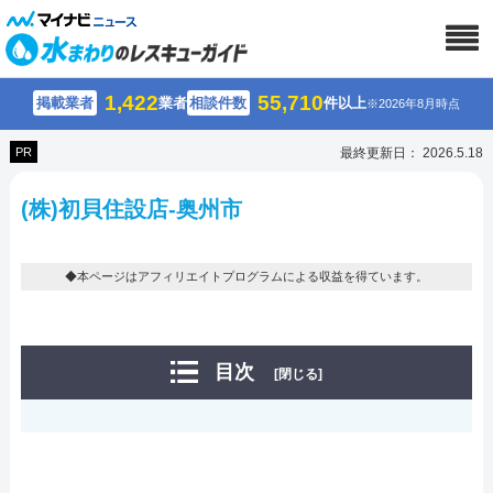
1,422
55,710
掲載業者
業者
相談件数
件以上
※2026年8月時点
PR
最終更新日： 2026.5.18
(株)初貝住設店-奥州市
◆本ページはアフィリエイトプログラムによる収益を得ています。
目次
[閉じる]