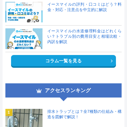
イースマイルの評判・口コミはどう？料
金・対応・注意点を中立的に解説
イースマイルの水道修理料金はどれくら
い？トラブル別の費用目安と相場比較・
内訳を解説
コラム一覧を見る
アクセスランキング
排水トラップとは？全7種類の仕組み・構
1
造を図解で解説！