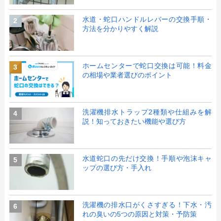
水道・蛇口ハンドルレバーの交換手順・
2
方法を分かりやすく解説
ホームセンターで蛇口交換は可能！料金
3
の相場や業者選びのポイント
洗濯機排水トラップ2種類や仕組みを解
4
説！知っておきたい機能や選び方
水道蛇口の先だけ交換！手順や泡沫キャ
5
ップの選び方・手入れ
洗濯機の排水口がくさすぎる！下水・汚
6
れの臭いの5つの原因と対策・予防策