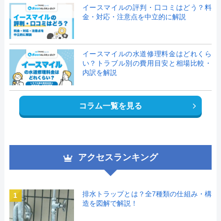
イースマイルの評判・口コミはどう？料
金・対応・注意点を中立的に解説
イースマイルの水道修理料金はどれくら
い？トラブル別の費用目安と相場比較・
内訳を解説
コラム一覧を見る
アクセスランキング
排水トラップとは？全7種類の仕組み・構
1
造を図解で解説！