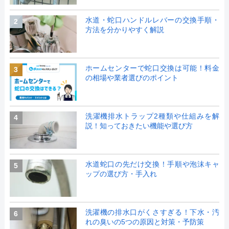
水道・蛇口ハンドルレバーの交換手順・
2
方法を分かりやすく解説
ホームセンターで蛇口交換は可能！料金
3
の相場や業者選びのポイント
洗濯機排水トラップ2種類や仕組みを解
4
説！知っておきたい機能や選び方
水道蛇口の先だけ交換！手順や泡沫キャ
5
ップの選び方・手入れ
洗濯機の排水口がくさすぎる！下水・汚
6
れの臭いの5つの原因と対策・予防策