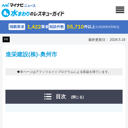
1,422
55,710
掲載業者
業者
相談件数
件以上
※2026年8月時点
PR
最終更新日： 2026.5.18
進栄建設(株)-奥州市
◆本ページはアフィリエイトプログラムによる収益を得ています。
目次
[閉じる]