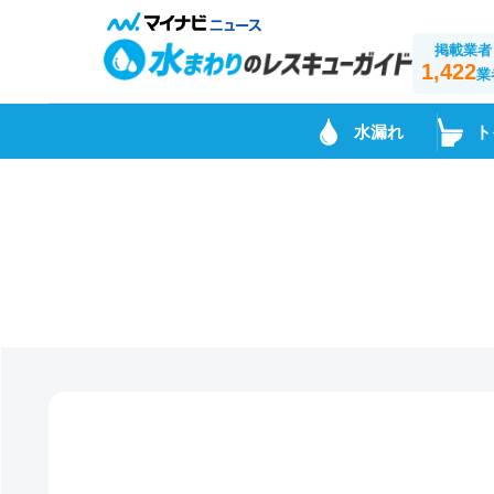
掲載業者
1,422
業
水漏れ
ト