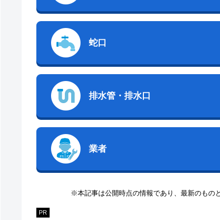
蛇口
排水管・排水口
業者
※本記事は公開時点の情報であり、最新のもの
PR