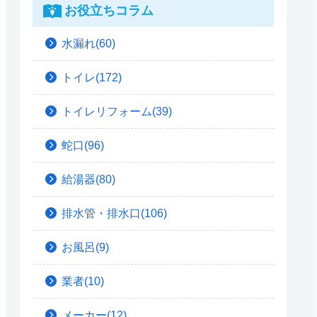
お役立ちコラム
水漏れ(60)
トイレ(172)
トイレリフォーム(39)
蛇口(96)
給湯器(80)
排水管・排水口(106)
お風呂(9)
業者(10)
メーカー(12)