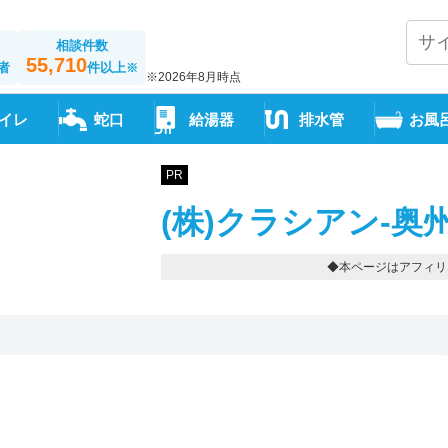
相談件数
55,710
者
件以上
※
※2026年8月時点
イレ
蛇口
給湯器
排水管
お風
PR
(株)クラシアン-奥
◆本ページはアフィリ