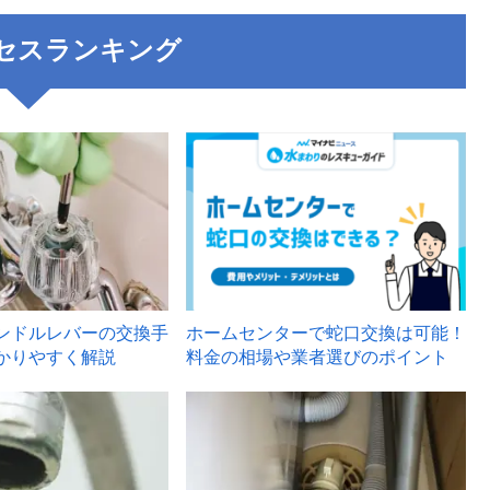
セスランキング
3
ンドルレバーの交換手
ホームセンターで蛇口交換は可能！
かりやすく解説
料金の相場や業者選びのポイント
6