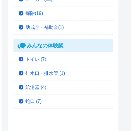
掃除(19)
助成金・補助金(1)
みんなの体験談
トイレ
(7)
排水口・排水管
(1)
給湯器
(4)
蛇口
(7)