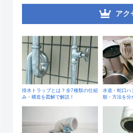
アク
1
2
排水トラップとは？全7種類の仕組
水道・蛇口ハ
み・構造を図解で解説！
順・方法を分
4
5