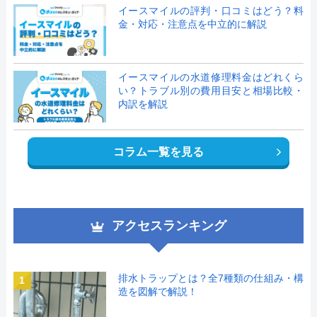
イースマイルの評判・口コミはどう？料
金・対応・注意点を中立的に解説
イースマイルの水道修理料金はどれくら
い？トラブル別の費用目安と相場比較・
内訳を解説
コラム一覧を見る
アクセスランキング
排水トラップとは？全7種類の仕組み・構
1
造を図解で解説！