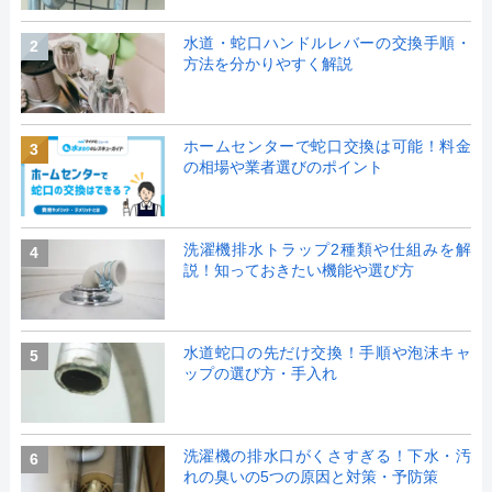
水道・蛇口ハンドルレバーの交換手順・
2
方法を分かりやすく解説
ホームセンターで蛇口交換は可能！料金
3
の相場や業者選びのポイント
洗濯機排水トラップ2種類や仕組みを解
4
説！知っておきたい機能や選び方
水道蛇口の先だけ交換！手順や泡沫キャ
5
ップの選び方・手入れ
洗濯機の排水口がくさすぎる！下水・汚
6
れの臭いの5つの原因と対策・予防策