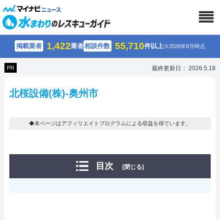
1,422
55,710
掲載業者
業者
相談件数
件以上
※2026年8月時点
PR
最終更新日： 2026.5.18
北桜設備(株)-奥州市
◆本ページはアフィリエイトプログラムによる収益を得ています。
目次
[閉じる]