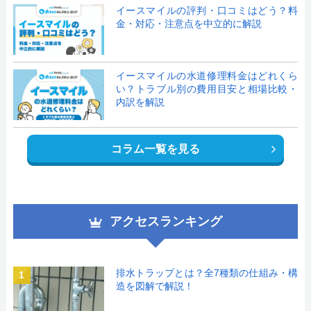
イースマイルの評判・口コミはどう？料
金・対応・注意点を中立的に解説
イースマイルの水道修理料金はどれくら
い？トラブル別の費用目安と相場比較・
内訳を解説
コラム一覧を見る
アクセスランキング
排水トラップとは？全7種類の仕組み・構
1
造を図解で解説！