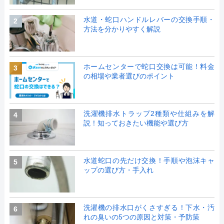
水道・蛇口ハンドルレバーの交換手順・
2
方法を分かりやすく解説
ホームセンターで蛇口交換は可能！料金
3
の相場や業者選びのポイント
洗濯機排水トラップ2種類や仕組みを解
4
説！知っておきたい機能や選び方
水道蛇口の先だけ交換！手順や泡沫キャ
5
ップの選び方・手入れ
洗濯機の排水口がくさすぎる！下水・汚
6
れの臭いの5つの原因と対策・予防策