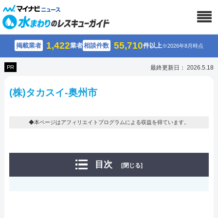
1,422
55,710
掲載業者
業者
相談件数
件以上
※2026年8月時点
PR
最終更新日： 2026.5.18
(株)タカスイ-奥州市
◆本ページはアフィリエイトプログラムによる収益を得ています。
目次
[閉じる]