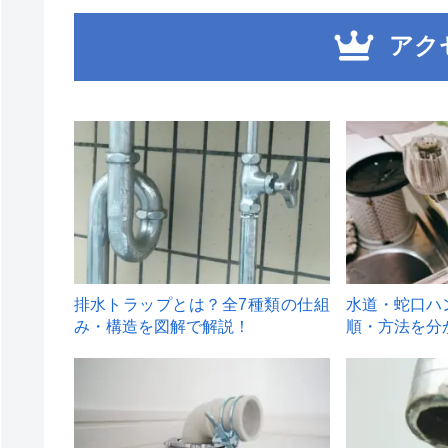
アク
1
2
排水トラップとは？全7種類の仕組
水道・蛇口ハ
み・構造を図解で解説！
順・方法を分
4
5