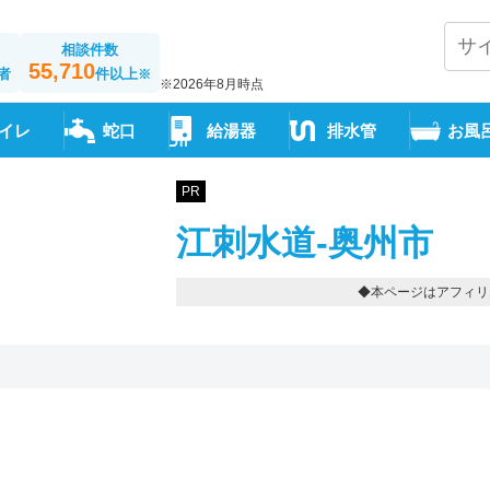
相談件数
55,710
者
件以上
※
※2026年8月時点
イレ
蛇口
給湯器
排水管
お風
PR
江刺水道-奥州市
◆本ページはアフィリ