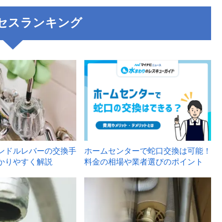
セスランキング
3
ンドルレバーの交換手
ホームセンターで蛇口交換は可能！
かりやすく解説
料金の相場や業者選びのポイント
6