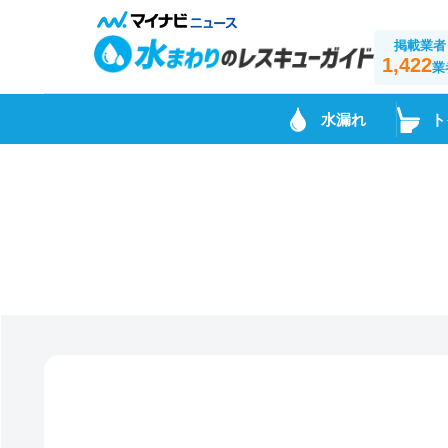
掲載業者
1,422
業
水漏れ
ト