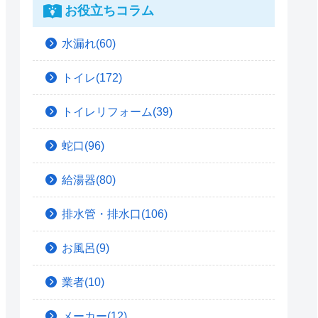
お役立ちコラム
水漏れ(60)
トイレ(172)
トイレリフォーム(39)
蛇口(96)
給湯器(80)
排水管・排水口(106)
お風呂(9)
業者(10)
メーカー(12)