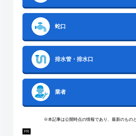
蛇口
排水管・排水口
業者
※本記事は公開時点の情報であり、最新のもの
PR