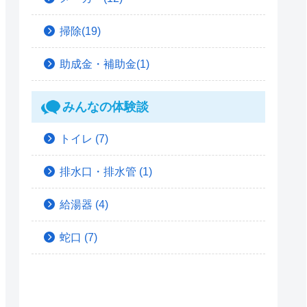
掃除(19)
助成金・補助金(1)
みんなの体験談
トイレ
(7)
排水口・排水管
(1)
給湯器
(4)
蛇口
(7)