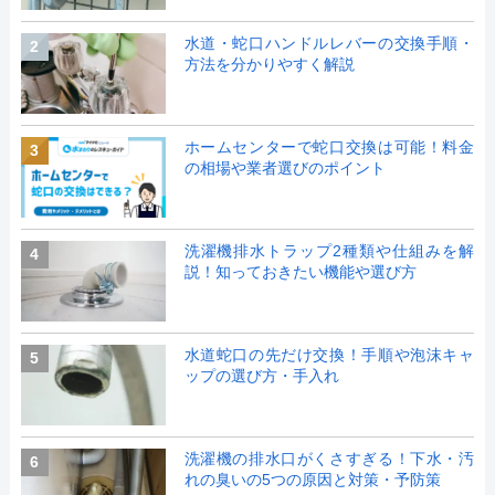
水道・蛇口ハンドルレバーの交換手順・
2
方法を分かりやすく解説
ホームセンターで蛇口交換は可能！料金
3
の相場や業者選びのポイント
洗濯機排水トラップ2種類や仕組みを解
4
説！知っておきたい機能や選び方
水道蛇口の先だけ交換！手順や泡沫キャ
5
ップの選び方・手入れ
洗濯機の排水口がくさすぎる！下水・汚
6
れの臭いの5つの原因と対策・予防策