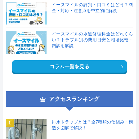
イースマイルの評判・口コミはどう？料
金・対応・注意点を中立的に解説
イースマイルの水道修理料金はどれくら
い？トラブル別の費用目安と相場比較・
内訳を解説
コラム一覧を見る
アクセスランキング
排水トラップとは？全7種類の仕組み・構
1
造を図解で解説！