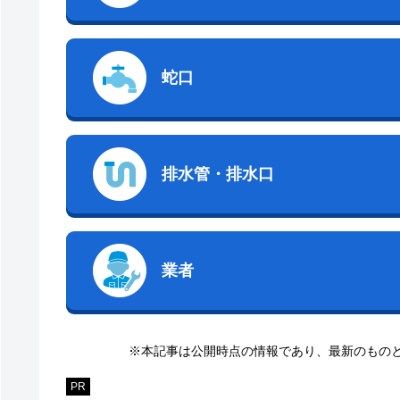
蛇口
排水管・排水口
業者
※本記事は公開時点の情報であり、最新のもの
PR