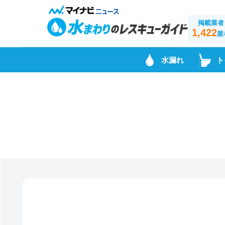
掲載業者
1,422
業
水漏れ
ト