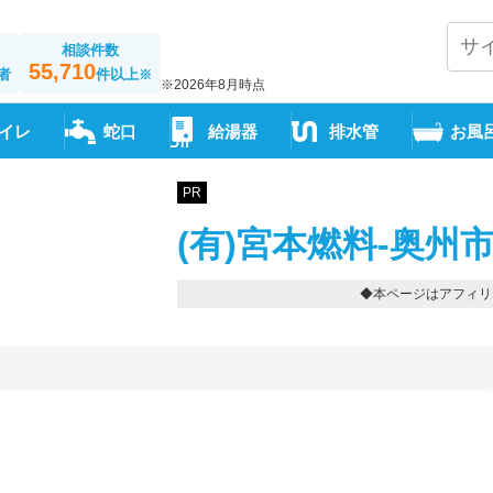
相談件数
55,710
者
件以上
※
※2026年8月時点
イレ
蛇口
給湯器
排水管
お風
PR
(有)宮本燃料-奥州
◆本ページはアフィリ