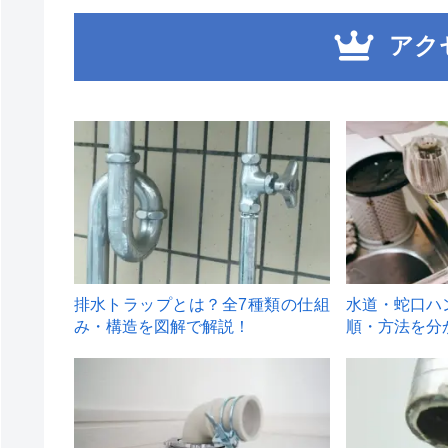
アク
1
2
排水トラップとは？全7種類の仕組
水道・蛇口ハ
み・構造を図解で解説！
順・方法を分
4
5