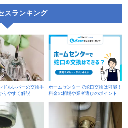
セスランキング
3
ンドルレバーの交換手
ホームセンターで蛇口交換は可能！
かりやすく解説
料金の相場や業者選びのポイント
6