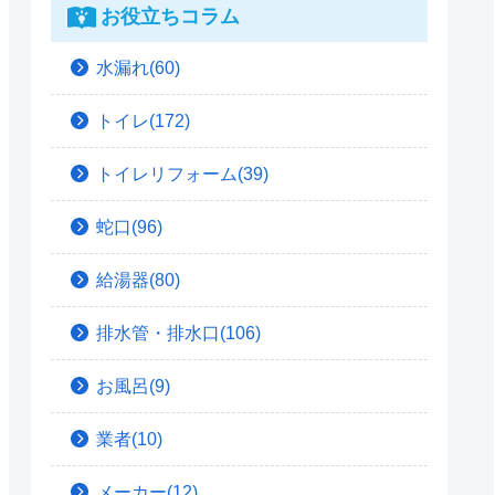
お役立ちコラム
水漏れ(60)
トイレ(172)
トイレリフォーム(39)
蛇口(96)
給湯器(80)
排水管・排水口(106)
お風呂(9)
業者(10)
メーカー(12)