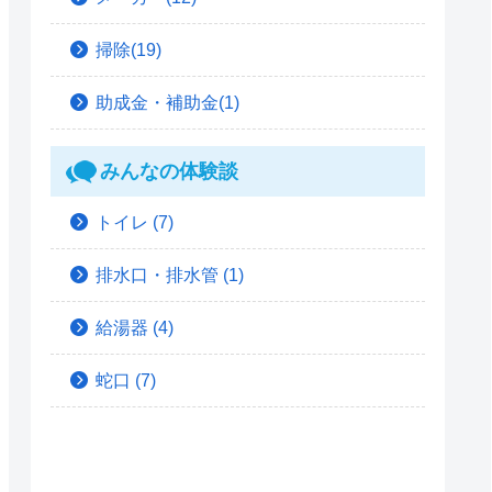
掃除(19)
助成金・補助金(1)
みんなの体験談
トイレ
(7)
排水口・排水管
(1)
給湯器
(4)
蛇口
(7)