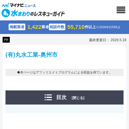
1,422
55,710
掲載業者
業者
相談件数
件以上
※2026年8月時点
PR
最終更新日： 2026.5.18
(有)丸水工業-奥州市
◆本ページはアフィリエイトプログラムによる収益を得ています。
目次
[閉じる]