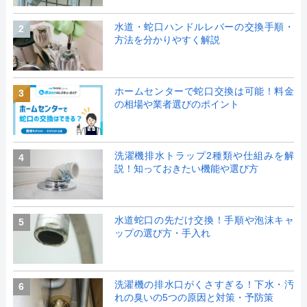
水道・蛇口ハンドルレバーの交換手順・
2
方法を分かりやすく解説
ホームセンターで蛇口交換は可能！料金
3
の相場や業者選びのポイント
洗濯機排水トラップ2種類や仕組みを解
4
説！知っておきたい機能や選び方
水道蛇口の先だけ交換！手順や泡沫キャ
5
ップの選び方・手入れ
洗濯機の排水口がくさすぎる！下水・汚
6
れの臭いの5つの原因と対策・予防策