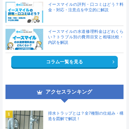
イースマイルの評判・口コミはどう？料
金・対応・注意点を中立的に解説
イースマイルの水道修理料金はどれくら
い？トラブル別の費用目安と相場比較・
内訳を解説
コラム一覧を見る
アクセスランキング
排水トラップとは？全7種類の仕組み・構
1
造を図解で解説！