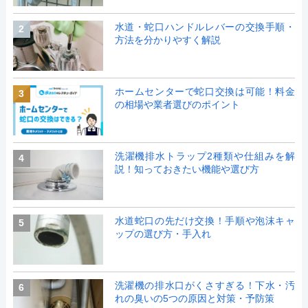
水道・蛇口ハンドルレバーの交換手順・
2
方法を分かりやすく解説
ホームセンターで蛇口交換は可能！料金
3
の相場や業者選びのポイント
洗濯機排水トラップ2種類や仕組みを解
4
説！知っておきたい機能や選び方
水道蛇口の先だけ交換！手順や泡沫キャ
5
ップの選び方・手入れ
洗濯機の排水口がくさすぎる！下水・汚
6
れの臭いの5つの原因と対策・予防策