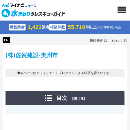
1,422
55,710
掲載業者
業者
相談件数
件以上
※2026年8月時点
PR
最終更新日： 2026.5.18
(株)佐賀建設-奥州市
◆本ページはアフィリエイトプログラムによる収益を得ています。
目次
[閉じる]