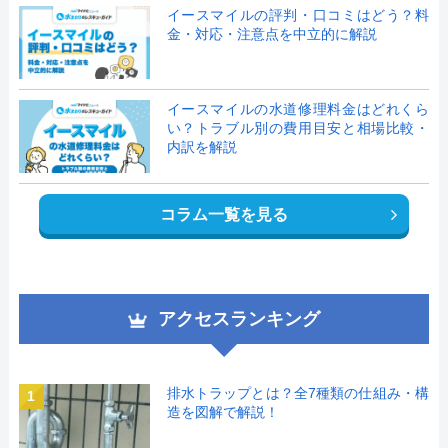
イースマイルの評判・口コミはどう？料
金・対応・注意点を中立的に解説
イースマイルの水道修理料金はどれくら
い？トラブル別の費用目安と相場比較・
内訳を解説
コラム一覧を見る
アクセスランキング
排水トラップとは？全7種類の仕組み・構
1
造を図解で解説！