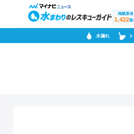
掲載業者
1,422
業
水漏れ
ト