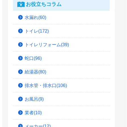
お役立ちコラム
水漏れ(60)
トイレ(172)
トイレリフォーム(39)
蛇口(96)
給湯器(80)
排水管・排水口(106)
お風呂(9)
業者(10)
メーカー(12)