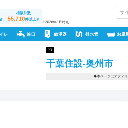
相談件数
55,710
者
件以上
※
※2026年8月時点
イレ
蛇口
給湯器
排水管
お風
PR
千葉住設-奥州市
◆本ページはアフィリ