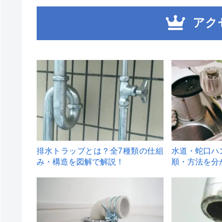
アク
1
2
排水トラップとは？全7種類の仕組
水道・蛇口ハ
み・構造を図解で解説！
順・方法を分
4
5