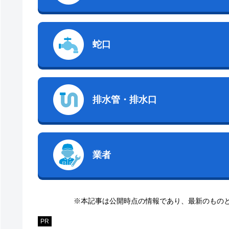
蛇口
排水管・排水口
業者
※本記事は公開時点の情報であり、最新のもの
PR