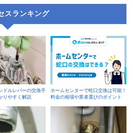
セスランキング
3
ンドルレバーの交換手
ホームセンターで蛇口交換は可能！
かりやすく解説
料金の相場や業者選びのポイント
6