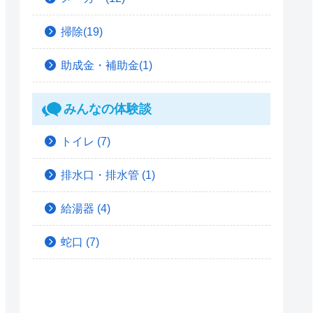
掃除(19)
助成金・補助金(1)
みんなの体験談
トイレ
(7)
排水口・排水管
(1)
給湯器
(4)
蛇口
(7)