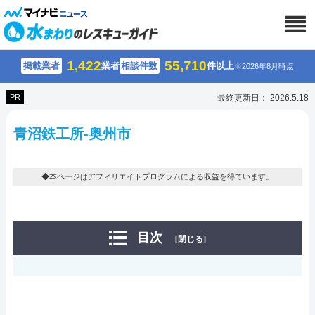
1,422
55,710
掲載業者
業者
相談件数
件以上
※2026年8月時点
PR
最終更新日： 2026.5.18
⻘沼鉄工所-奥州市
◆本ページはアフィリエイトプログラムによる収益を得ています。
目次
[閉じる]