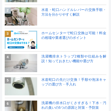
水道・蛇口ハンドルレバーの交換手順・
2
方法を分かりやすく解説
ホームセンターで蛇口交換は可能！料金
3
の相場や業者選びのポイント
洗濯機排水トラップ2種類や仕組みを解
4
説！知っておきたい機能や選び方
水道蛇口の先だけ交換！手順や泡沫キャ
5
ップの選び方・手入れ
洗濯機の排水口がくさすぎる！下水・汚
6
れの臭いの5つの原因と対策・予防策