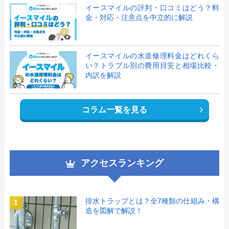
イースマイルの評判・口コミはどう？料
金・対応・注意点を中立的に解説
イースマイルの水道修理料金はどれくら
い？トラブル別の費用目安と相場比較・
内訳を解説
コラム一覧を見る
アクセスランキング
排水トラップとは？全7種類の仕組み・構
1
造を図解で解説！