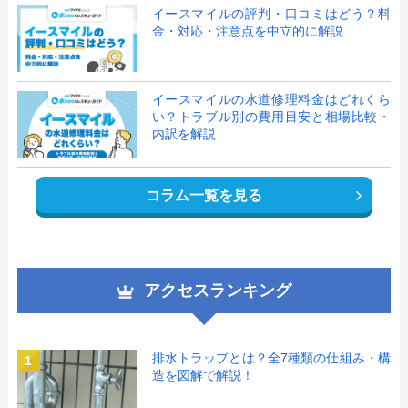
イースマイルの評判・口コミはどう？料
金・対応・注意点を中立的に解説
イースマイルの水道修理料金はどれくら
い？トラブル別の費用目安と相場比較・
内訳を解説
コラム一覧を見る
アクセスランキング
排水トラップとは？全7種類の仕組み・構
1
造を図解で解説！