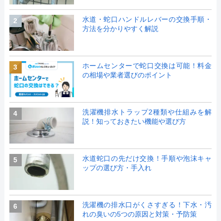
水道・蛇口ハンドルレバーの交換手順・
2
方法を分かりやすく解説
ホームセンターで蛇口交換は可能！料金
3
の相場や業者選びのポイント
洗濯機排水トラップ2種類や仕組みを解
4
説！知っておきたい機能や選び方
水道蛇口の先だけ交換！手順や泡沫キャ
5
ップの選び方・手入れ
洗濯機の排水口がくさすぎる！下水・汚
6
れの臭いの5つの原因と対策・予防策