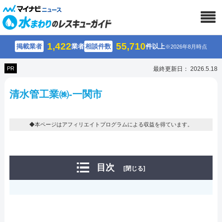
1,422
55,710
掲載業者
業者
相談件数
件以上
※2026年8月時点
PR
最終更新日： 2026.5.18
清水管工業㈱-一関市
◆本ページはアフィリエイトプログラムによる収益を得ています。
目次
[閉じる]