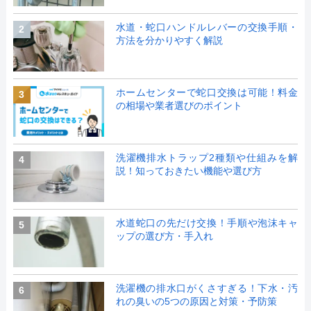
水道・蛇口ハンドルレバーの交換手順・
2
方法を分かりやすく解説
ホームセンターで蛇口交換は可能！料金
3
の相場や業者選びのポイント
洗濯機排水トラップ2種類や仕組みを解
4
説！知っておきたい機能や選び方
水道蛇口の先だけ交換！手順や泡沫キャ
5
ップの選び方・手入れ
洗濯機の排水口がくさすぎる！下水・汚
6
れの臭いの5つの原因と対策・予防策