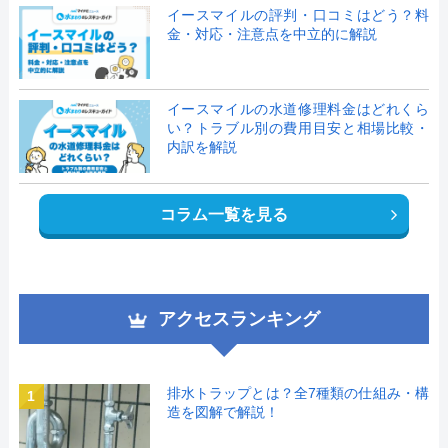
イースマイルの評判・口コミはどう？料
金・対応・注意点を中立的に解説
イースマイルの水道修理料金はどれくら
い？トラブル別の費用目安と相場比較・
内訳を解説
コラム一覧を見る
アクセスランキング
排水トラップとは？全7種類の仕組み・構
1
造を図解で解説！