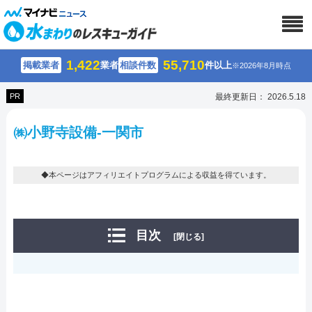
1,422
55,710
掲載業者
業者
相談件数
件以上
※2026年8月時点
PR
最終更新日： 2026.5.18
㈱小野寺設備-一関市
◆本ページはアフィリエイトプログラムによる収益を得ています。
目次
[閉じる]