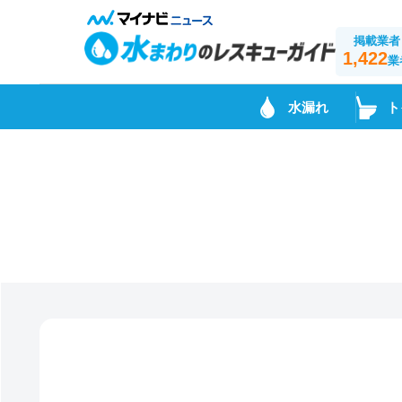
掲載業者
1,422
業
水漏れ
ト