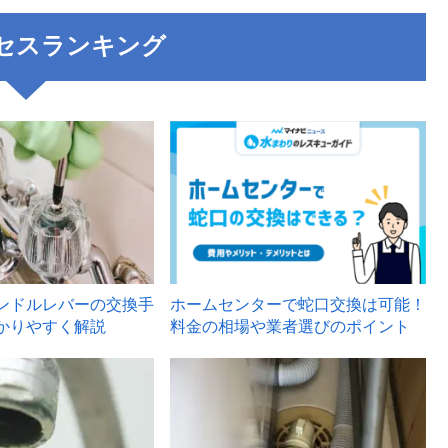
セスランキング
3
ンドルレバーの交換手
ホームセンターで蛇口交換は可能！
かりやすく解説
料金の相場や業者選びのポイント
6