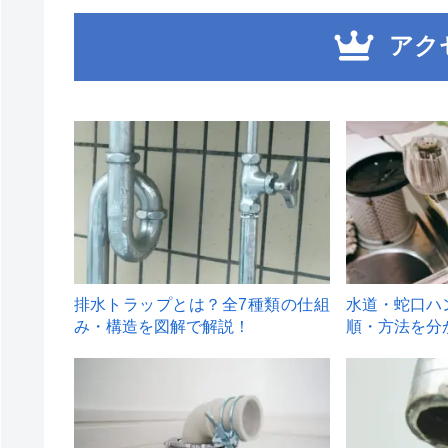
アク
1
2
排水トラップとは？全7種類の仕組
水道・蛇口ハ
み・構造を図解で解説！
順・方法を分
4
5