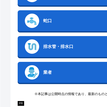
蛇口
排水管・排水口
業者
※本記事は公開時点の情報であり、最新のもの
PR