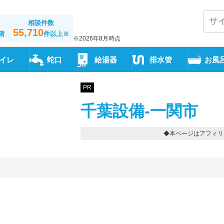
相談件数
55,710
者
件以上
※
※2026年8月時点
イレ
蛇口
給湯器
排水管
お風
PR
千葉設備-一関市
◆本ページはアフィリ