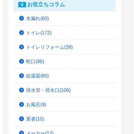
お役立ちコラム
水漏れ(60)
トイレ(172)
トイレリフォーム(39)
蛇口(96)
給湯器(80)
排水管・排水口(106)
お風呂(9)
業者(10)
メーカー(12)