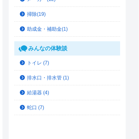
掃除(19)
助成金・補助金(1)
みんなの体験談
トイレ
(7)
排水口・排水管
(1)
給湯器
(4)
蛇口
(7)