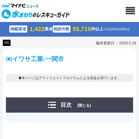
1,422
55,710
掲載業者
業者
相談件数
件以上
※2026年8月時点
PR
最終更新日： 2026.5.18
㈲イワサ工業-一関市
◆本ページはアフィリエイトプログラムによる収益を得ています。
目次
[閉じる]