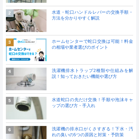
水道・蛇口ハンドルレバーの交換手順・
2
方法を分かりやすく解説
ホームセンターで蛇口交換は可能！料金
3
の相場や業者選びのポイント
洗濯機排水トラップ2種類や仕組みを解
4
説！知っておきたい機能や選び方
水道蛇口の先だけ交換！手順や泡沫キャ
5
ップの選び方・手入れ
洗濯機の排水口がくさすぎる！下水・汚
6
れの臭いの5つの原因と対策・予防策