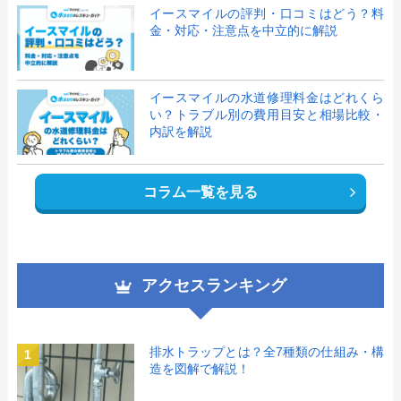
イースマイルの評判・口コミはどう？料
金・対応・注意点を中立的に解説
イースマイルの水道修理料金はどれくら
い？トラブル別の費用目安と相場比較・
内訳を解説
コラム一覧を見る
アクセスランキング
排水トラップとは？全7種類の仕組み・構
1
造を図解で解説！