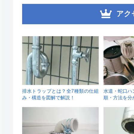
アク
1
2
排水トラップとは？全7種類の仕組
水道・蛇口ハ
み・構造を図解で解説！
順・方法を分
4
5