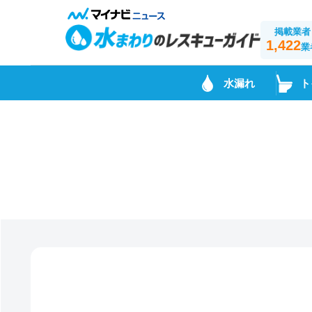
掲載業者
1,422
業
水漏れ
ト