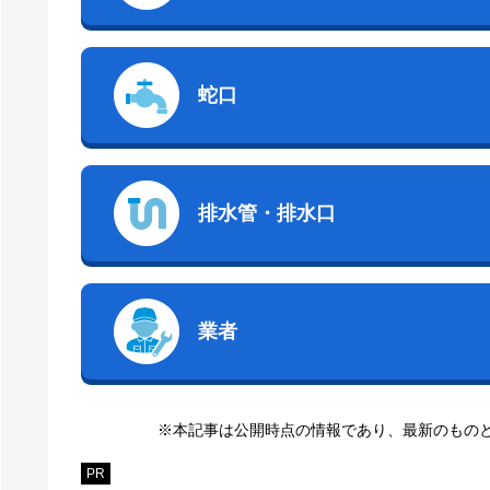
蛇口
排水管・排水口
業者
※本記事は公開時点の情報であり、最新のもの
PR