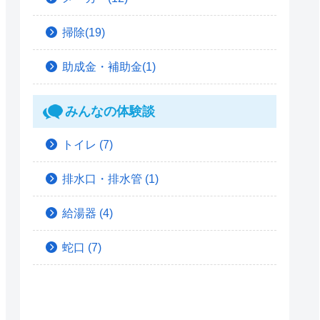
掃除(19)
助成金・補助金(1)
みんなの体験談
トイレ
(7)
排水口・排水管
(1)
給湯器
(4)
蛇口
(7)