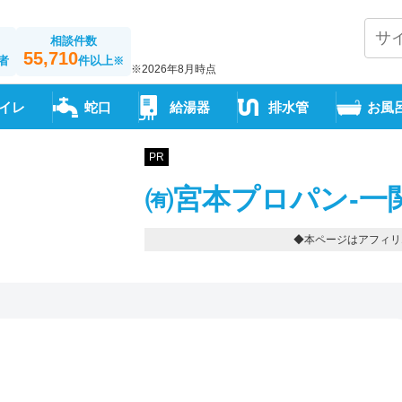
相談件数
55,710
者
件以上
※
※2026年8月時点
イレ
蛇口
給湯器
排水管
お風
PR
㈲宮本プロパン-一
◆本ページはアフィリ