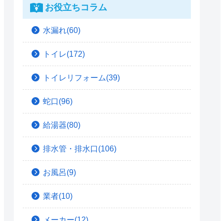
お役立ちコラム
水漏れ(60)
トイレ(172)
トイレリフォーム(39)
蛇口(96)
給湯器(80)
排水管・排水口(106)
お風呂(9)
業者(10)
メーカー(12)