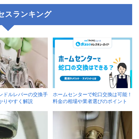
セスランキング
3
ンドルレバーの交換手
ホームセンターで蛇口交換は可能！
かりやすく解説
料金の相場や業者選びのポイント
6