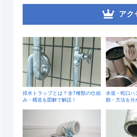
アク
1
2
排水トラップとは？全7種類の仕組
水道・蛇口ハ
み・構造を図解で解説！
順・方法を分
4
5