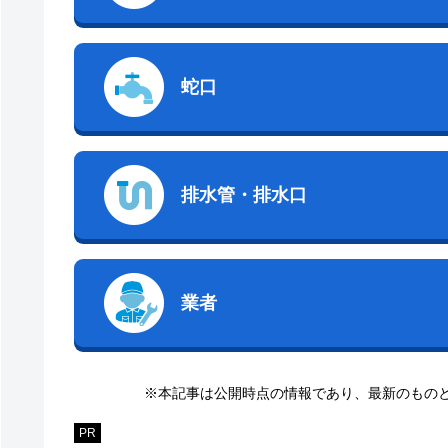
蛇口
排水管・排水口
業者
※本記事は公開時点の情報であり、最新のもの
PR