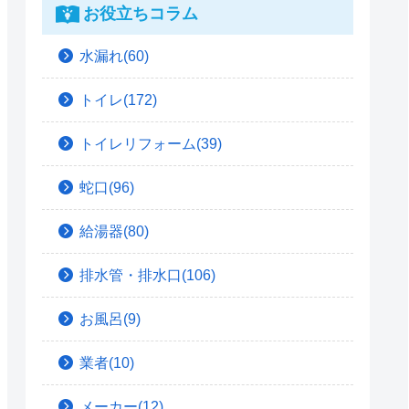
お役立ちコラム
水漏れ(60)
トイレ(172)
トイレリフォーム(39)
蛇口(96)
給湯器(80)
排水管・排水口(106)
お風呂(9)
業者(10)
メーカー(12)