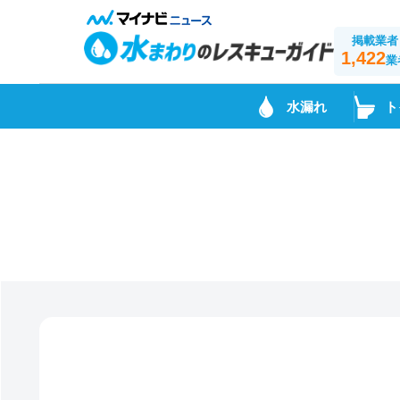
掲載業者
1,422
業
水漏れ
ト