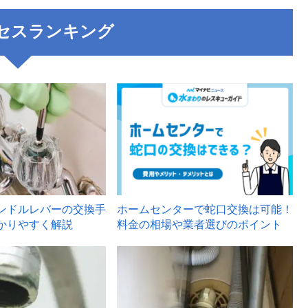
セスランキング
3
ンドルレバーの交換手
ホームセンターで蛇口交換は可能！
かりやすく解説
料金の相場や業者選びのポイント
6