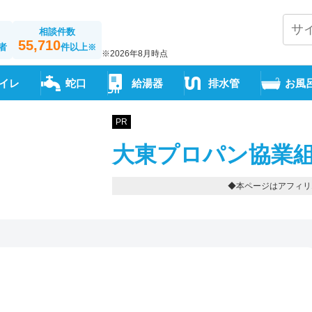
相談件数
55,710
者
件以上
※
※2026年8月時点
イレ
蛇口
給湯器
排水管
お風
PR
大東プロパン協業組
◆本ページはアフィリ