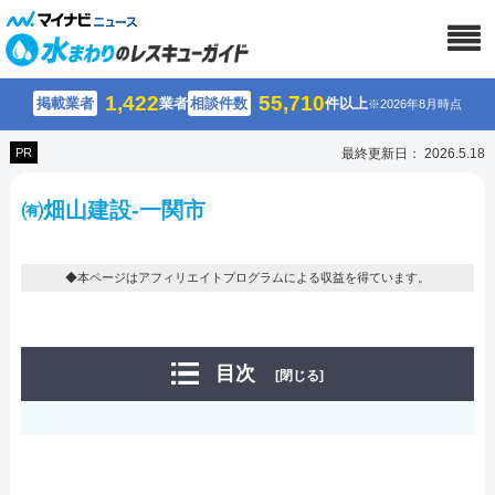
1,422
55,710
掲載業者
業者
相談件数
件以上
※2026年8月時点
PR
最終更新日： 2026.5.18
㈲畑山建設-一関市
◆本ページはアフィリエイトプログラムによる収益を得ています。
目次
[閉じる]