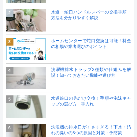
水道・蛇口ハンドルレバーの交換手順・
2
方法を分かりやすく解説
ホームセンターで蛇口交換は可能！料金
3
の相場や業者選びのポイント
洗濯機排水トラップ2種類や仕組みを解
4
説！知っておきたい機能や選び方
水道蛇口の先だけ交換！手順や泡沫キャ
5
ップの選び方・手入れ
洗濯機の排水口がくさすぎる！下水・汚
6
れの臭いの5つの原因と対策・予防策