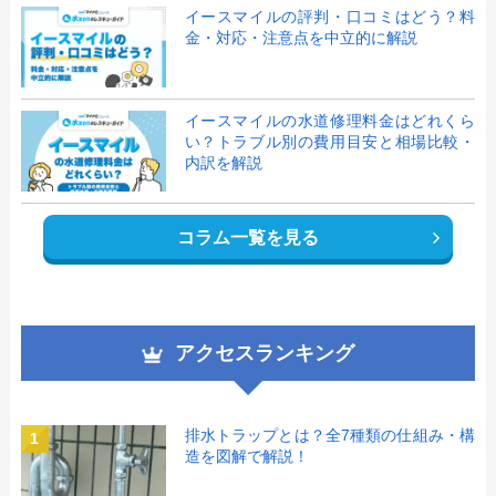
イースマイルの評判・口コミはどう？料
金・対応・注意点を中立的に解説
イースマイルの水道修理料金はどれくら
い？トラブル別の費用目安と相場比較・
内訳を解説
コラム一覧を見る
アクセスランキング
排水トラップとは？全7種類の仕組み・構
1
造を図解で解説！