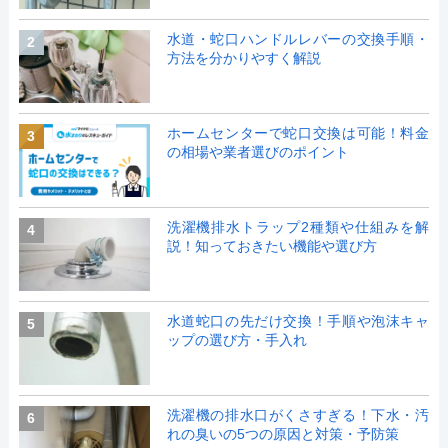
水道・蛇口ハンドルレバーの交換手順・
2
方法を分かりやすく解説
ホームセンターで蛇口交換は可能！料金
3
の相場や業者選びのポイント
洗濯機排水トラップ2種類や仕組みを解
4
説！知っておきたい機能や選び方
水道蛇口の先だけ交換！手順や泡沫キャ
5
ップの選び方・手入れ
洗濯機の排水口がくさすぎる！下水・汚
6
れの臭いの5つの原因と対策・予防策