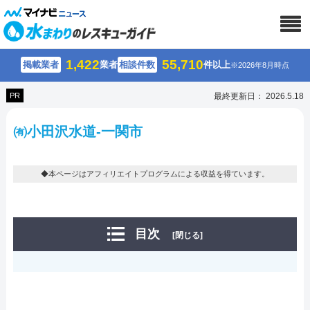
1,422
55,710
掲載業者
業者
相談件数
件以上
※2026年8月時点
PR
最終更新日： 2026.5.18
㈲小田沢水道-一関市
◆本ページはアフィリエイトプログラムによる収益を得ています。
目次
[閉じる]