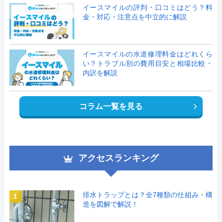
イースマイルの評判・口コミはどう？料
金・対応・注意点を中立的に解説
イースマイルの水道修理料金はどれくら
い？トラブル別の費用目安と相場比較・
内訳を解説
コラム一覧を見る
アクセスランキング
排水トラップとは？全7種類の仕組み・構
1
造を図解で解説！