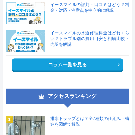
イースマイルの評判・口コミはどう？料
金・対応・注意点を中立的に解説
イースマイルの水道修理料金はどれくら
い？トラブル別の費用目安と相場比較・
内訳を解説
コラム一覧を見る
アクセスランキング
排水トラップとは？全7種類の仕組み・構
1
造を図解で解説！