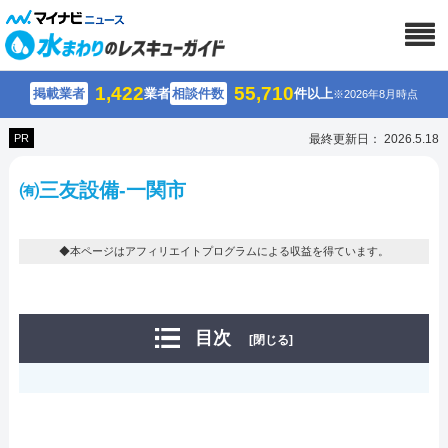
1,422
55,710
掲載業者
業者
相談件数
件以上
※2026年8月時点
PR
最終更新日： 2026.5.18
㈲三友設備-一関市
◆本ページはアフィリエイトプログラムによる収益を得ています。
目次
[閉じる]