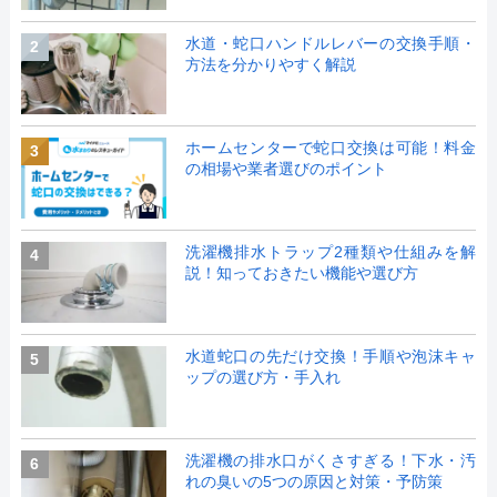
水道・蛇口ハンドルレバーの交換手順・
2
方法を分かりやすく解説
ホームセンターで蛇口交換は可能！料金
3
の相場や業者選びのポイント
洗濯機排水トラップ2種類や仕組みを解
4
説！知っておきたい機能や選び方
水道蛇口の先だけ交換！手順や泡沫キャ
5
ップの選び方・手入れ
洗濯機の排水口がくさすぎる！下水・汚
6
れの臭いの5つの原因と対策・予防策