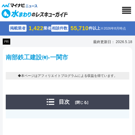
1,422
55,710
掲載業者
業者
相談件数
件以上
※2026年8月時点
PR
最終更新日： 2026.5.18
南部鉄工建設㈲-一関市
◆本ページはアフィリエイトプログラムによる収益を得ています。
目次
[閉じる]