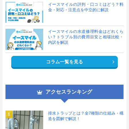
イースマイルの評判・口コミはどう？料
金・対応・注意点を中立的に解説
イースマイルの水道修理料金はどれくら
い？トラブル別の費用目安と相場比較・
内訳を解説
コラム一覧を見る
アクセスランキング
排水トラップとは？全7種類の仕組み・構
1
造を図解で解説！