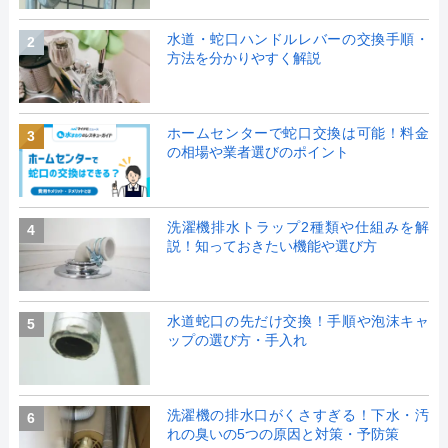
水道・蛇口ハンドルレバーの交換手順・
2
方法を分かりやすく解説
ホームセンターで蛇口交換は可能！料金
3
の相場や業者選びのポイント
洗濯機排水トラップ2種類や仕組みを解
4
説！知っておきたい機能や選び方
水道蛇口の先だけ交換！手順や泡沫キャ
5
ップの選び方・手入れ
洗濯機の排水口がくさすぎる！下水・汚
6
れの臭いの5つの原因と対策・予防策