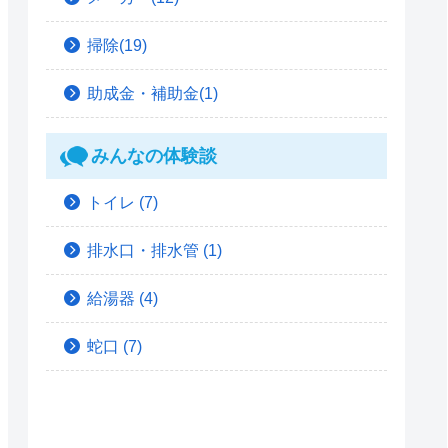
掃除(19)
助成金・補助金(1)
みんなの体験談
トイレ
(7)
排水口・排水管
(1)
給湯器
(4)
蛇口
(7)