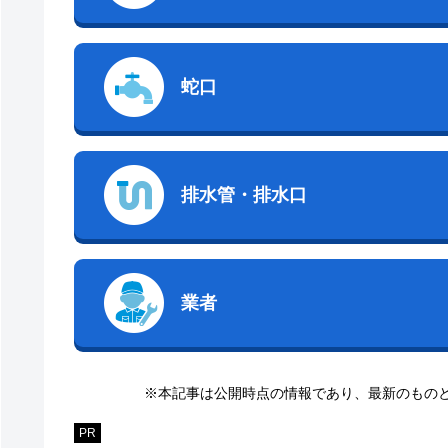
蛇口
排水管・排水口
業者
※本記事は公開時点の情報であり、最新のもの
PR