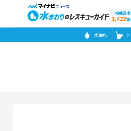
掲載業者
1,422
業
水漏れ
ト