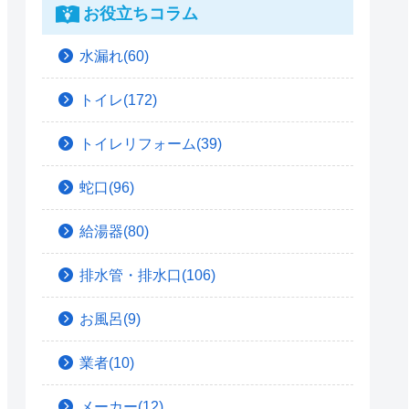
お役立ちコラム
水漏れ(60)
トイレ(172)
トイレリフォーム(39)
蛇口(96)
給湯器(80)
排水管・排水口(106)
お風呂(9)
業者(10)
メーカー(12)