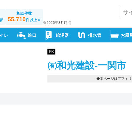
相談件数
55,710
者
件以上
※
※2026年8月時点
イレ
蛇口
給湯器
排水管
お風
PR
㈲和光建設-一関市
◆本ページはアフィリ