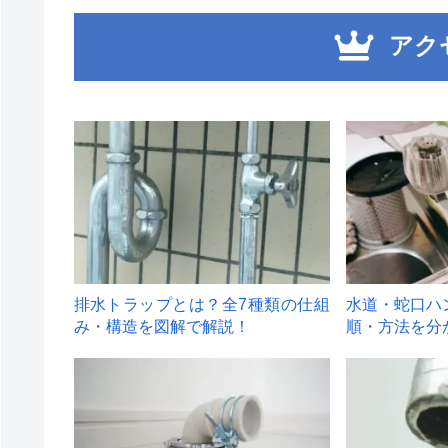
アク
1
2
排水トラップとは？全7種類の仕組
水道・蛇口ハ
み・構造を図解で解説！
順・方法を分
4
5