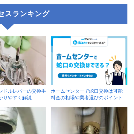
セスランキング
3
ンドルレバーの交換手
ホームセンターで蛇口交換は可能！
かりやすく解説
料金の相場や業者選びのポイント
6