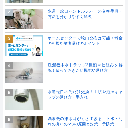
水道・蛇口ハンドルレバーの交換手順・
2
方法を分かりやすく解説
ホームセンターで蛇口交換は可能！料金
3
の相場や業者選びのポイント
洗濯機排水トラップ2種類や仕組みを解
4
説！知っておきたい機能や選び方
水道蛇口の先だけ交換！手順や泡沫キャ
5
ップの選び方・手入れ
洗濯機の排水口がくさすぎる！下水・汚
6
れの臭いの5つの原因と対策・予防策