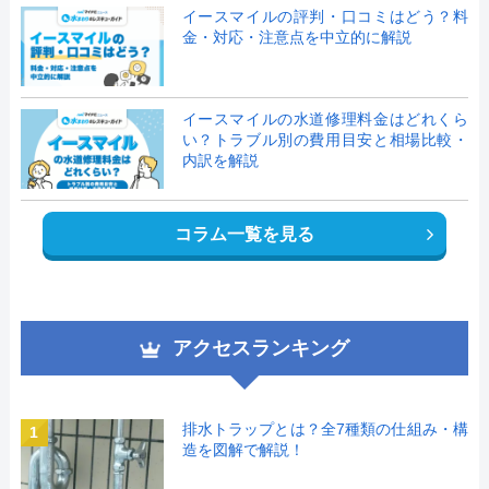
イースマイルの評判・口コミはどう？料
金・対応・注意点を中立的に解説
イースマイルの水道修理料金はどれくら
い？トラブル別の費用目安と相場比較・
内訳を解説
コラム一覧を見る
アクセスランキング
排水トラップとは？全7種類の仕組み・構
1
造を図解で解説！