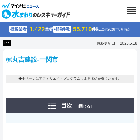
1,422
55,710
掲載業者
業者
相談件数
件以上
※2026年8月時点
PR
最終更新日： 2026.5.18
㈲丸吉建設-一関市
◆本ページはアフィリエイトプログラムによる収益を得ています。
目次
[閉じる]