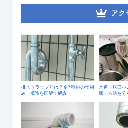
アク
1
2
排水トラップとは？全7種類の仕組
水道・蛇口ハ
み・構造を図解で解説！
順・方法を分
4
5