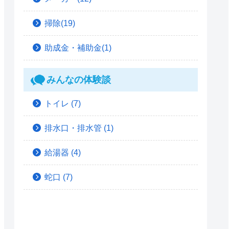
掃除(19)
助成金・補助金(1)
みんなの体験談
トイレ
(7)
排水口・排水管
(1)
給湯器
(4)
蛇口
(7)