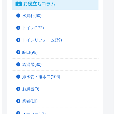
お役立ちコラム
水漏れ(60)
トイレ(172)
トイレリフォーム(39)
蛇口(96)
給湯器(80)
排水管・排水口(106)
お風呂(9)
業者(10)
メーカー(12)