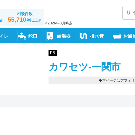
相談件数
55,710
者
件以上
※
※2026年8月時点
イレ
蛇口
給湯器
排水管
お風
PR
カワセツ-一関市
◆本ページはアフィリ