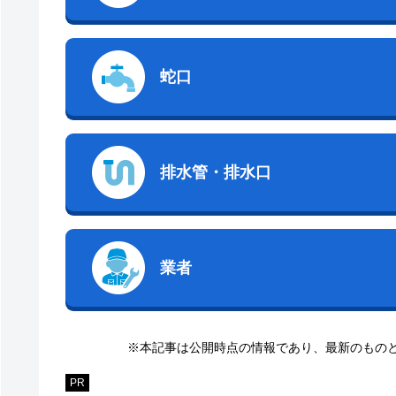
蛇口
排水管・排水口
業者
※本記事は公開時点の情報であり、最新のもの
PR