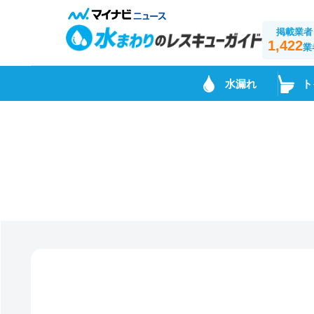
掲載業者
1,422
業
水漏れ
ト