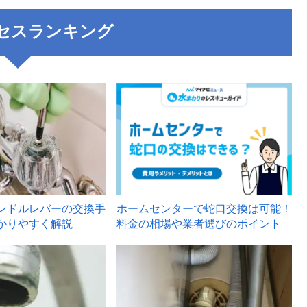
セスランキング
3
ンドルレバーの交換手
ホームセンターで蛇口交換は可能！
かりやすく解説
料金の相場や業者選びのポイント
6