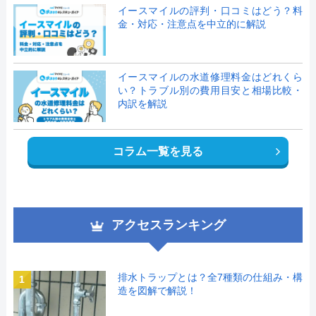
イースマイルの評判・口コミはどう？料
金・対応・注意点を中立的に解説
イースマイルの水道修理料金はどれくら
い？トラブル別の費用目安と相場比較・
内訳を解説
コラム一覧を見る
アクセスランキング
排水トラップとは？全7種類の仕組み・構
1
造を図解で解説！