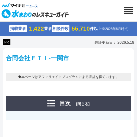
1,422
55,710
掲載業者
業者
相談件数
件以上
※2026年8月時点
PR
最終更新日： 2026.5.18
合同会社ＦＴＩ-一関市
◆本ページはアフィリエイトプログラムによる収益を得ています。
目次
[閉じる]