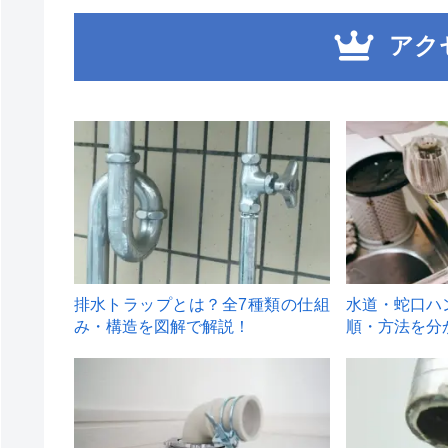
アク
1
2
排水トラップとは？全7種類の仕組
水道・蛇口ハ
み・構造を図解で解説！
順・方法を分
4
5