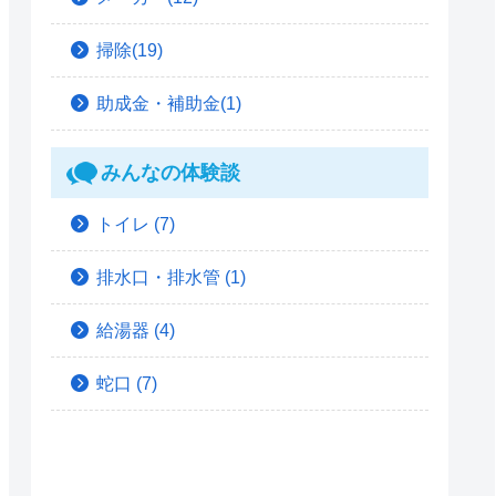
掃除(19)
助成金・補助金(1)
みんなの体験談
トイレ
(7)
排水口・排水管
(1)
給湯器
(4)
蛇口
(7)