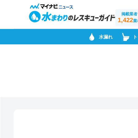
掲載業者
1,422
業
水漏れ
ト