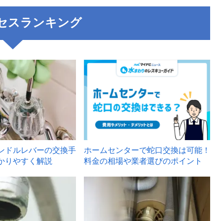
セスランキング
3
ンドルレバーの交換手
ホームセンターで蛇口交換は可能！
かりやすく解説
料金の相場や業者選びのポイント
6