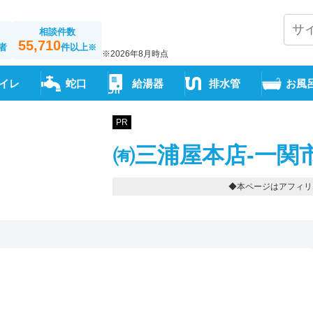
相談件数
55,710
者
件以上
※
※2026年8月時点
イレ
蛇口
給湯器
排水管
お風
PR
㈲三浦屋本店-一関
◆本ページはアフィリ