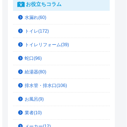
お役立ちコラム
水漏れ(60)
トイレ(172)
トイレリフォーム(39)
蛇口(96)
給湯器(80)
排水管・排水口(106)
お風呂(9)
業者(10)
メーカー(12)