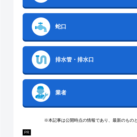
蛇口
排水管・排水口
業者
※本記事は公開時点の情報であり、最新のもの
PR