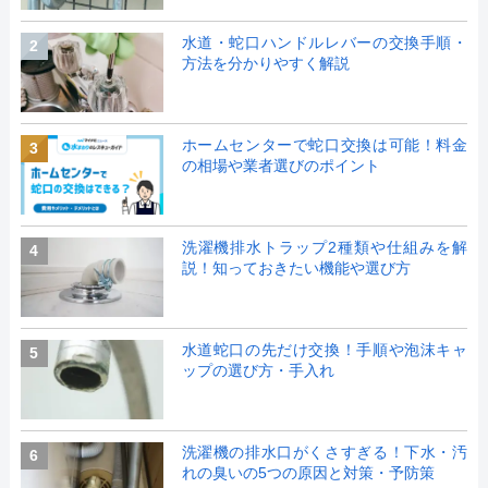
水道・蛇口ハンドルレバーの交換手順・
2
方法を分かりやすく解説
ホームセンターで蛇口交換は可能！料金
3
の相場や業者選びのポイント
洗濯機排水トラップ2種類や仕組みを解
4
説！知っておきたい機能や選び方
水道蛇口の先だけ交換！手順や泡沫キャ
5
ップの選び方・手入れ
洗濯機の排水口がくさすぎる！下水・汚
6
れの臭いの5つの原因と対策・予防策