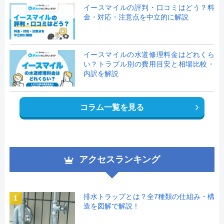
イースマイルの評判・口コミはどう？料
金・対応・注意点を中立的に解説
イースマイルの水道修理料金はどれくら
い？トラブル別の費用目安と相場比較・
内訳を解説
コラム一覧を見る
アクセスランキング
排水トラップとは？全7種類の仕組み・構
1
造を図解で解説！