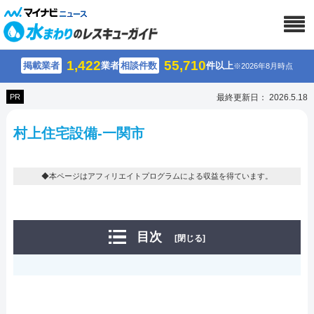
1,422
55,710
掲載業者
業者
相談件数
件以上
※2026年8月時点
PR
最終更新日： 2026.5.18
村上住宅設備-一関市
◆本ページはアフィリエイトプログラムによる収益を得ています。
目次
[閉じる]