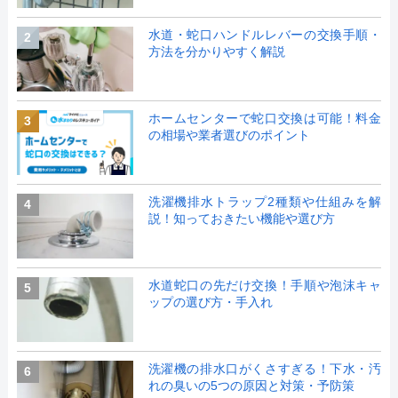
水道・蛇口ハンドルレバーの交換手順・
2
方法を分かりやすく解説
ホームセンターで蛇口交換は可能！料金
3
の相場や業者選びのポイント
洗濯機排水トラップ2種類や仕組みを解
4
説！知っておきたい機能や選び方
水道蛇口の先だけ交換！手順や泡沫キャ
5
ップの選び方・手入れ
洗濯機の排水口がくさすぎる！下水・汚
6
れの臭いの5つの原因と対策・予防策