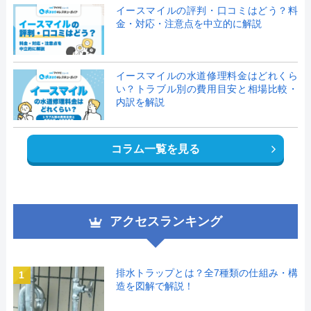
イースマイルの評判・口コミはどう？料
金・対応・注意点を中立的に解説
イースマイルの水道修理料金はどれくら
い？トラブル別の費用目安と相場比較・
内訳を解説
コラム一覧を見る
アクセスランキング
排水トラップとは？全7種類の仕組み・構
1
造を図解で解説！