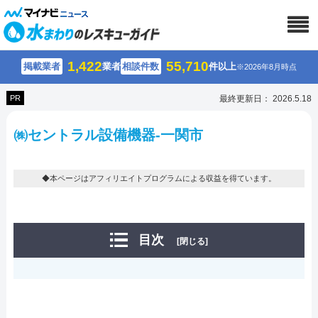
1,422
55,710
掲載業者
業者
相談件数
件以上
※2026年8月時点
PR
最終更新日： 2026.5.18
㈱セントラル設備機器-一関市
◆本ページはアフィリエイトプログラムによる収益を得ています。
目次
[閉じる]