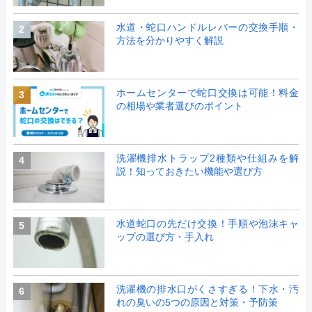
水道・蛇口ハンドルレバーの交換手順・
2
方法を分かりやすく解説
ホームセンターで蛇口交換は可能！料金
3
の相場や業者選びのポイント
洗濯機排水トラップ2種類や仕組みを解
4
説！知っておきたい機能や選び方
水道蛇口の先だけ交換！手順や泡沫キャ
5
ップの選び方・手入れ
洗濯機の排水口がくさすぎる！下水・汚
6
れの臭いの5つの原因と対策・予防策