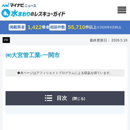
1,422
55,710
掲載業者
業者
相談件数
件以上
※2026年8月時点
PR
最終更新日： 2026.5.18
㈲大宮管工業-一関市
◆本ページはアフィリエイトプログラムによる収益を得ています。
目次
[閉じる]