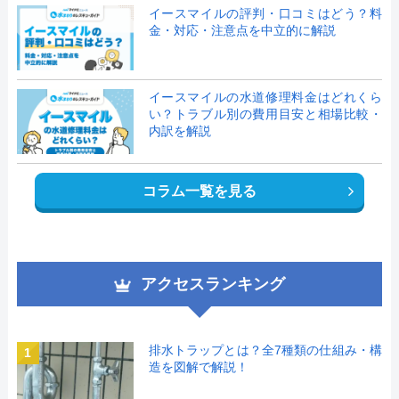
イースマイルの評判・口コミはどう？料
金・対応・注意点を中立的に解説
イースマイルの水道修理料金はどれくら
い？トラブル別の費用目安と相場比較・
内訳を解説
コラム一覧を見る
アクセスランキング
排水トラップとは？全7種類の仕組み・構
1
造を図解で解説！