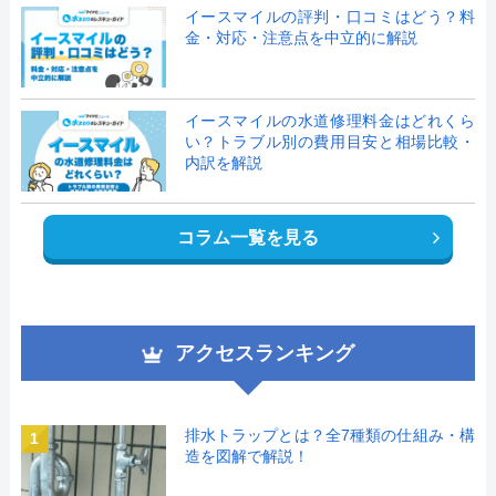
イースマイルの評判・口コミはどう？料
金・対応・注意点を中立的に解説
イースマイルの水道修理料金はどれくら
い？トラブル別の費用目安と相場比較・
内訳を解説
コラム一覧を見る
アクセスランキング
排水トラップとは？全7種類の仕組み・構
1
造を図解で解説！