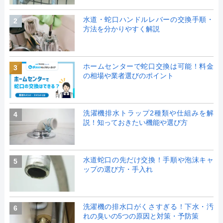
水道・蛇口ハンドルレバーの交換手順・
2
方法を分かりやすく解説
ホームセンターで蛇口交換は可能！料金
3
の相場や業者選びのポイント
洗濯機排水トラップ2種類や仕組みを解
4
説！知っておきたい機能や選び方
水道蛇口の先だけ交換！手順や泡沫キャ
5
ップの選び方・手入れ
洗濯機の排水口がくさすぎる！下水・汚
6
れの臭いの5つの原因と対策・予防策