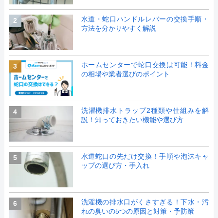
水道・蛇口ハンドルレバーの交換手順・
2
方法を分かりやすく解説
ホームセンターで蛇口交換は可能！料金
3
の相場や業者選びのポイント
洗濯機排水トラップ2種類や仕組みを解
4
説！知っておきたい機能や選び方
水道蛇口の先だけ交換！手順や泡沫キャ
5
ップの選び方・手入れ
洗濯機の排水口がくさすぎる！下水・汚
6
れの臭いの5つの原因と対策・予防策