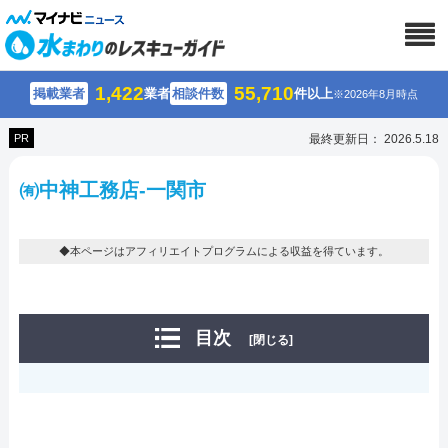
1,422
55,710
掲載業者
業者
相談件数
件以上
※2026年8月時点
PR
最終更新日： 2026.5.18
㈲中神工務店-一関市
◆本ページはアフィリエイトプログラムによる収益を得ています。
目次
[閉じる]