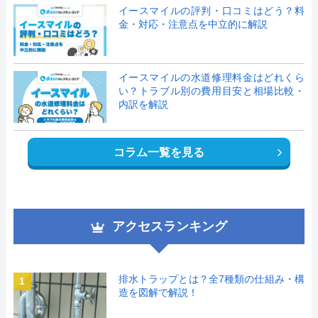
イースマイルの評判・口コミはどう？料
金・対応・注意点を中立的に解説
イースマイルの水道修理料金はどれくら
い？トラブル別の費用目安と相場比較・
内訳を解説
コラム一覧を見る
アクセスランキング
排水トラップとは？全7種類の仕組み・構
1
造を図解で解説！