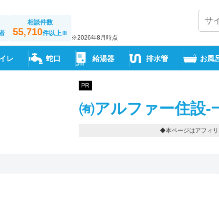
相談件数
55,710
者
件以上
※
※2026年8月時点
イレ
蛇口
給湯器
排水管
お風
PR
㈲アルファー住設-
◆本ページはアフィリ