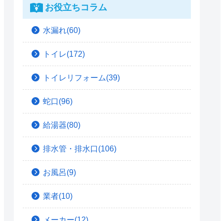
お役立ちコラム
水漏れ(60)
トイレ(172)
トイレリフォーム(39)
蛇口(96)
給湯器(80)
排水管・排水口(106)
お風呂(9)
業者(10)
メーカー(12)