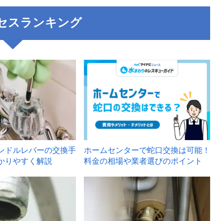
セスランキング
3
ンドルレバーの交換手
ホームセンターで蛇口交換は可能！
かりやすく解説
料金の相場や業者選びのポイント
6