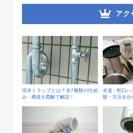
アク
1
2
排水トラップとは？全7種類の仕組
水道・蛇口ハ
み・構造を図解で解説！
順・方法を分
4
5