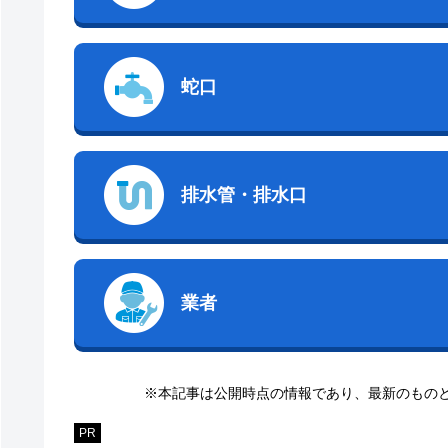
蛇口
排水管・排水口
業者
※本記事は公開時点の情報であり、最新のもの
PR