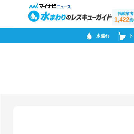
掲載業者
1,422
業
水漏れ
ト