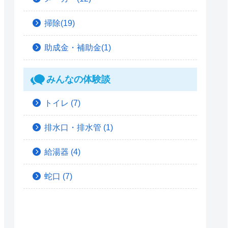
掃除(19)
助成金・補助金(1)
みんなの体験談
トイレ
(7)
排水口・排水管
(1)
給湯器
(4)
蛇口
(7)