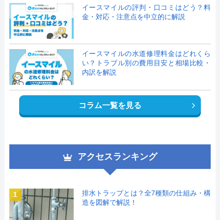
イースマイルの評判・口コミはどう？料
金・対応・注意点を中立的に解説
イースマイルの水道修理料金はどれくら
い？トラブル別の費用目安と相場比較・
内訳を解説
コラム一覧を見る
アクセスランキング
排水トラップとは？全7種類の仕組み・構
1
造を図解で解説！