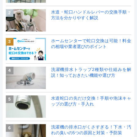
水道・蛇口ハンドルレバーの交換手順・
2
方法を分かりやすく解説
ホームセンターで蛇口交換は可能！料金
3
の相場や業者選びのポイント
洗濯機排水トラップ2種類や仕組みを解
4
説！知っておきたい機能や選び方
水道蛇口の先だけ交換！手順や泡沫キャ
5
ップの選び方・手入れ
洗濯機の排水口がくさすぎる！下水・汚
6
れの臭いの5つの原因と対策・予防策