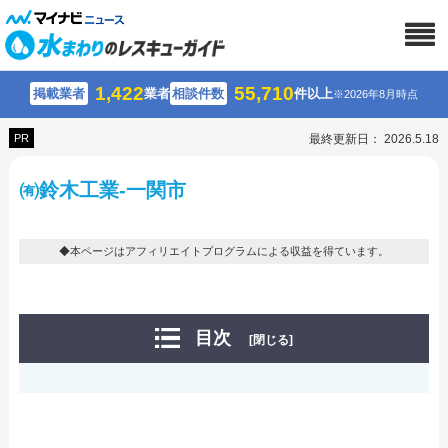
1,422
55,710
掲載業者
業者
相談件数
件以上
※2026年8月時点
PR
最終更新日： 2026.5.18
㈲鈴木工業-一関市
◆本ページはアフィリエイトプログラムによる収益を得ています。
目次
[閉じる]