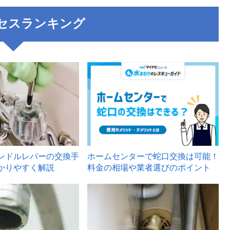
セスランキング
3
ンドルレバーの交換手
ホームセンターで蛇口交換は可能！
かりやすく解説
料金の相場や業者選びのポイント
6