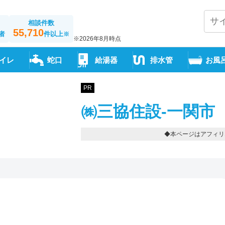
相談件数
55,710
者
件以上
※
※2026年8月時点
イレ
蛇口
給湯器
排水管
お風
PR
㈱三協住設-一関市
◆本ページはアフィリ