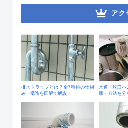
アク
1
2
排水トラップとは？全7種類の仕組
水道・蛇口ハ
み・構造を図解で解説！
順・方法を分
4
5