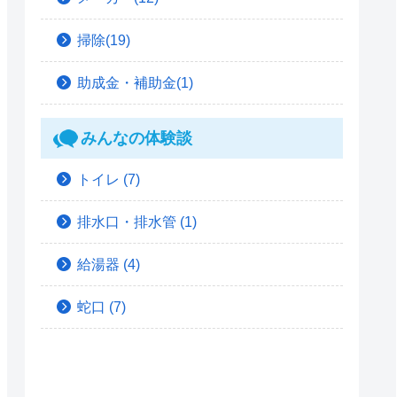
掃除(19)
助成金・補助金(1)
みんなの体験談
トイレ
(7)
排水口・排水管
(1)
給湯器
(4)
蛇口
(7)