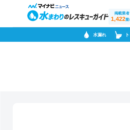
掲載業者
1,422
業
水漏れ
ト