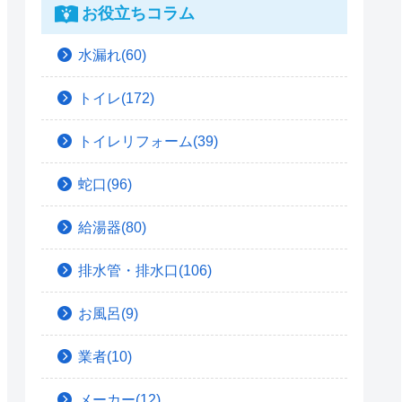
お役立ちコラム
水漏れ(60)
トイレ(172)
トイレリフォーム(39)
蛇口(96)
給湯器(80)
排水管・排水口(106)
お風呂(9)
業者(10)
メーカー(12)