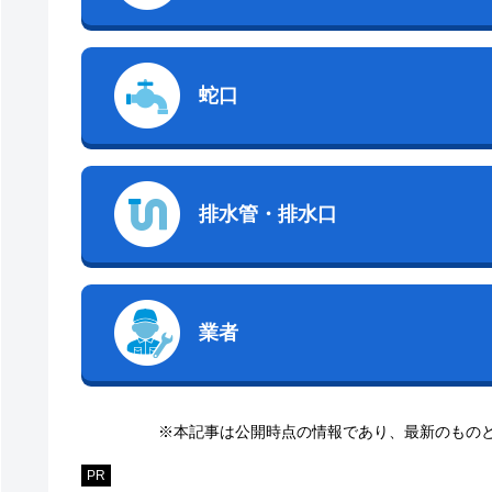
蛇口
排水管・排水口
業者
※本記事は公開時点の情報であり、最新のもの
PR