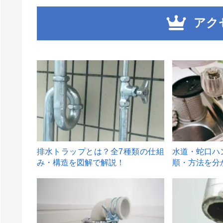
アク
1
2
排水トラップとは？全7種類の仕組
水道・蛇口ハ
み・構造を図解で解説！
順・方法を分
4
5