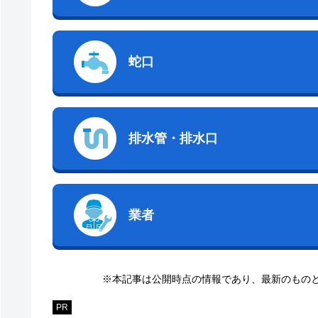
蛇口
排水管・排水口
業者
※本記事は公開時点の情報であり、最新のもの
PR