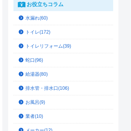
お役立ちコラム
水漏れ(60)
トイレ(172)
トイレリフォーム(39)
蛇口(96)
給湯器(80)
排水管・排水口(106)
お風呂(9)
業者(10)
メーカー(12)