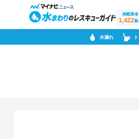
掲載業者
1,422
業
水漏れ
ト