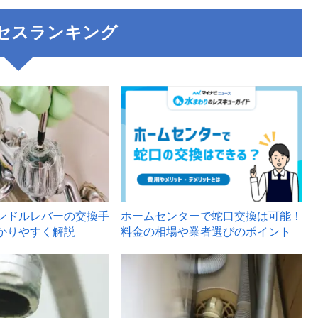
セスランキング
3
ンドルレバーの交換手
ホームセンターで蛇口交換は可能！
かりやすく解説
料金の相場や業者選びのポイント
6