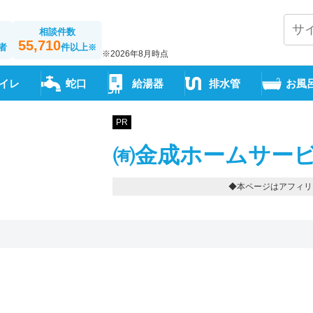
相談件数
55,710
者
件以上
※
※2026年8月時点
イレ
蛇口
給湯器
排水管
お風
PR
㈲金成ホームサービ
◆本ページはアフィリ