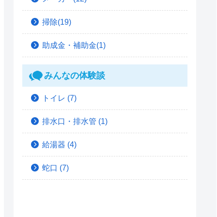
掃除(19)
助成金・補助金(1)
みんなの体験談
トイレ
(7)
排水口・排水管
(1)
給湯器
(4)
蛇口
(7)