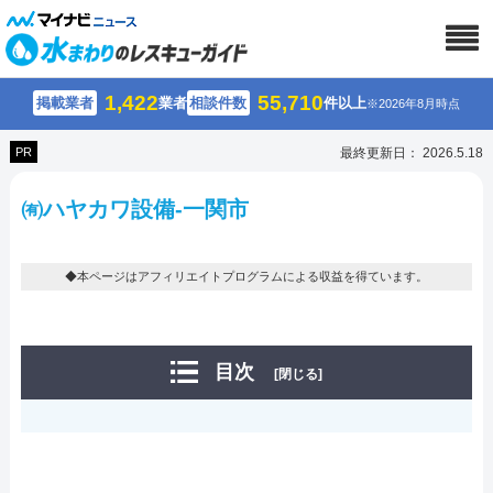
1,422
55,710
掲載業者
業者
相談件数
件以上
※2026年8月時点
PR
最終更新日： 2026.5.18
㈲ハヤカワ設備-一関市
◆本ページはアフィリエイトプログラムによる収益を得ています。
目次
[閉じる]