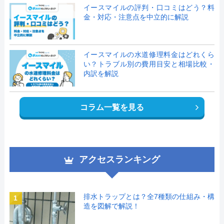
イースマイルの評判・口コミはどう？料
金・対応・注意点を中立的に解説
イースマイルの水道修理料金はどれくら
い？トラブル別の費用目安と相場比較・
内訳を解説
コラム一覧を見る
アクセスランキング
排水トラップとは？全7種類の仕組み・構
1
造を図解で解説！