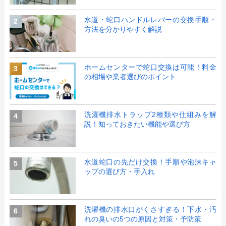
水道・蛇口ハンドルレバーの交換手順・
2
方法を分かりやすく解説
ホームセンターで蛇口交換は可能！料金
3
の相場や業者選びのポイント
洗濯機排水トラップ2種類や仕組みを解
4
説！知っておきたい機能や選び方
水道蛇口の先だけ交換！手順や泡沫キャ
5
ップの選び方・手入れ
洗濯機の排水口がくさすぎる！下水・汚
6
れの臭いの5つの原因と対策・予防策