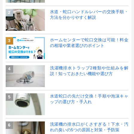
水道・蛇口ハンドルレバーの交換手順・
2
方法を分かりやすく解説
ホームセンターで蛇口交換は可能！料金
3
の相場や業者選びのポイント
洗濯機排水トラップ2種類や仕組みを解
4
説！知っておきたい機能や選び方
水道蛇口の先だけ交換！手順や泡沫キャ
5
ップの選び方・手入れ
洗濯機の排水口がくさすぎる！下水・汚
6
れの臭いの5つの原因と対策・予防策