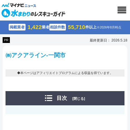
1,422
55,710
掲載業者
業者
相談件数
件以上
※2026年8月時点
PR
最終更新日： 2026.5.18
㈱アクアライン-一関市
◆本ページはアフィリエイトプログラムによる収益を得ています。
目次
[閉じる]