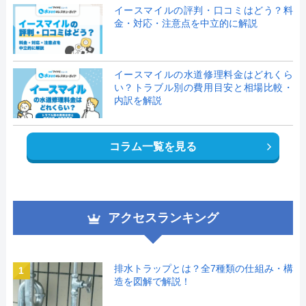
イースマイルの評判・口コミはどう？料
金・対応・注意点を中立的に解説
イースマイルの水道修理料金はどれくら
い？トラブル別の費用目安と相場比較・
内訳を解説
コラム一覧を見る
アクセスランキング
排水トラップとは？全7種類の仕組み・構
1
造を図解で解説！